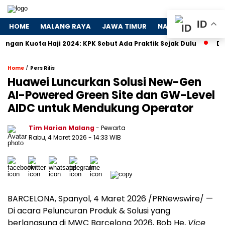
ID
HOME
MALANG RAYA
JAWA TIMUR
NASIONAL
POLIT
uota Haji 2024: KPK Sebut Ada Praktik Sejak Dulu
Dosa-Do
/
Home
Pers Rilis
Huawei Luncurkan Solusi New-Gen
AI-Powered Green Site dan GW-Level
AIDC untuk Mendukung Operator
Tim Harian Malang
- Pewarta
Rabu, 4 Maret 2026
- 14:33 WIB
BARCELONA, Spanyol, 4 Maret 2026 /PRNewswire/ —
Di acara Peluncuran Produk & Solusi yang
berlangsung di MWC Barcelona 2026, Bob He,
Vice