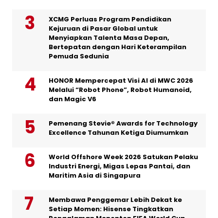
XCMG Perluas Program Pendidikan
Kejuruan di Pasar Global untuk
Menyiapkan Talenta Masa Depan,
Bertepatan dengan Hari Keterampilan
Pemuda Sedunia
HONOR Mempercepat Visi AI di MWC 2026
Melalui “Robot Phone”, Robot Humanoid,
dan Magic V6
Pemenang Stevie® Awards for Technology
Excellence Tahunan Ketiga Diumumkan
World Offshore Week 2026 Satukan Pelaku
Industri Energi, Migas Lepas Pantai, dan
Maritim Asia di Singapura
Membawa Penggemar Lebih Dekat ke
Setiap Momen: Hisense Tingkatkan