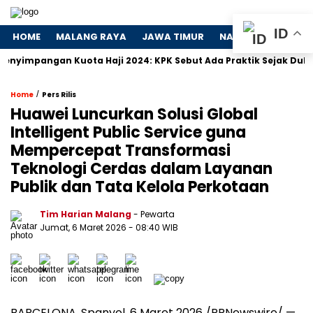
ID
HOME
MALANG RAYA
JAWA TIMUR
NASIONAL
POLIT
ngan Kuota Haji 2024: KPK Sebut Ada Praktik Sejak Dulu
Do
/
Home
Pers Rilis
Huawei Luncurkan Solusi Global
Intelligent Public Service guna
Mempercepat Transformasi
Teknologi Cerdas dalam Layanan
Publik dan Tata Kelola Perkotaan
Tim Harian Malang
- Pewarta
Jumat, 6 Maret 2026
- 08:40 WIB
BARCELONA, Spanyol, 6 Maret 2026 /PRNewswire/ —