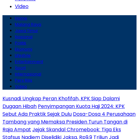
Video
Home
Malang Raya
Jawa Timur
Nasional
Politik
Ekonomi
Lifestyle
Entertainment
Sport
Internasional
Pers Rilis
Video
Kusnadi Ungkap Peran Khofifah, KPK Siap Dalami
Dugaan Hibah
Penyimpangan Kuota Haji 2024: KPK
Sebut Ada Praktik Sejak Dulu
Dosa-Dosa 4 Perusahaan
Tambang yang Memaksa Presiden Turun Tangan di
Raja Ampat
Jejak Skandal Chromebook: Tiga Eks
Stafsus Nadiem Diselidiki Jaksa, Rp9,9 Triliun Jadi