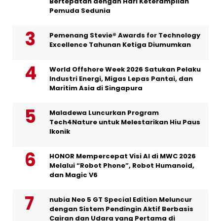
Bertepatan dengan Hari Keterampilan
Pemuda Sedunia
Pemenang Stevie® Awards for Technology
Excellence Tahunan Ketiga Diumumkan
World Offshore Week 2026 Satukan Pelaku
Industri Energi, Migas Lepas Pantai, dan
Maritim Asia di Singapura
Maladewa Luncurkan Program
Tech4Nature untuk Melestarikan Hiu Paus
Ikonik
HONOR Mempercepat Visi AI di MWC 2026
Melalui “Robot Phone”, Robot Humanoid,
dan Magic V6
nubia Neo 5 GT Special Edition Meluncur
dengan Sistem Pendingin Aktif Berbasis
Cairan dan Udara yang Pertama di