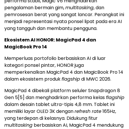
performa stabil, Magic V6 menghadirkan
pengalaman bermain gim,
multitasking
, dan
pemrosesan berat yang sangat lancar. Perangkat ini
menjadi representasi nyata ponsel lipat pada era AI
yang tangguh dan membantu pengguna.
Ekosistem AI HONOR: MagicPad 4 dan
MagicBook Pro 14
Memperluas portofolio berbasiskan AI di luar
kategori ponsel pintar, HONOR juga
memperkenalkan MagicPad 4 dan MagicBook Pro 14
dalam ekosistem produk
flagship
di MWC 2026.
MagicPad 4 dibekali platform seluler Snapdragon 8
Gen 5
[5]
dan menghadirkan performa kelas
flagship
dalam desain tablet ultra-tipis 4,8 mm. Tablet ini
memiliki layar OLED 3K dengan
refresh rate
165Hz,
yang terdepan di kelasnya. Didukung fitur
multitasking
berbasiskan AI, MagicPad 4 mendukung