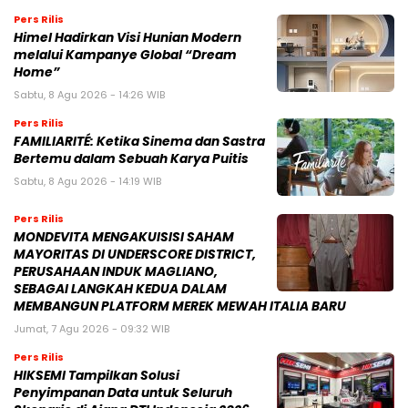
Pers Rilis
Himel Hadirkan Visi Hunian Modern
melalui Kampanye Global “Dream
Home”
Sabtu, 8 Agu 2026 - 14:26 WIB
Pers Rilis
FAMILIARITÉ: Ketika Sinema dan Sastra
Bertemu dalam Sebuah Karya Puitis
Sabtu, 8 Agu 2026 - 14:19 WIB
Pers Rilis
MONDEVITA MENGAKUISISI SAHAM
MAYORITAS DI UNDERSCORE DISTRICT,
PERUSAHAAN INDUK MAGLIANO,
SEBAGAI LANGKAH KEDUA DALAM
MEMBANGUN PLATFORM MEREK MEWAH ITALIA BARU
Jumat, 7 Agu 2026 - 09:32 WIB
Pers Rilis
HIKSEMI Tampilkan Solusi
Penyimpanan Data untuk Seluruh