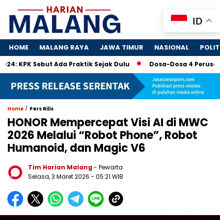
ID
HOME
MALANG RAYA
JAWA TIMUR
NASIONAL
POLIT
ut Ada Praktik Sejak Dulu
Dosa-Dosa 4 Perusahaan Tamban
/
Home
Pers Rilis
HONOR Mempercepat Visi AI di MWC
2026 Melalui “Robot Phone”, Robot
Humanoid, dan Magic V6
Tim Harian Malang
- Pewarta
Selasa, 3 Maret 2026
- 05:21 WIB