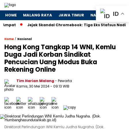
ID
HOME
MALANG RAYA
JAWA TIMUR
NASIONAL
POLIT
t
Jejak Skandal Chromebook: Tiga Eks Stafsus Nadiem Diselid
/
Home
Nasional
Hong Kong Tangkap 14 WNI, Kemlu
Duga Jadi Korban Sindikat
Pencucian Uang Modus Buka
Rekening Online
Tim Harian Malang
- Pewarta
Kamis, 30 Mei 2024
- 09:13 WIB
Direktorat Perlindungan WNI Kemlu Judha Nugraha. (Dok.