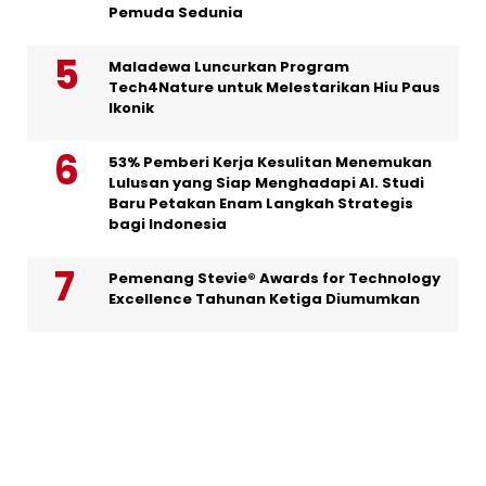
Pemuda Sedunia
Maladewa Luncurkan Program
Tech4Nature untuk Melestarikan Hiu Paus
Ikonik
53% Pemberi Kerja Kesulitan Menemukan
Lulusan yang Siap Menghadapi AI. Studi
Baru Petakan Enam Langkah Strategis
bagi Indonesia
Pemenang Stevie® Awards for Technology
Excellence Tahunan Ketiga Diumumkan
Membawa Penggemar Lebih Dekat ke
Setiap Momen: Hisense Tingkatkan
Pengalaman Menonton FIFA World Cup
2026™ Melalui Inovasi Teknologi Layar TV
DJI Uji Teknologi Drone di Puncak Tertinggi