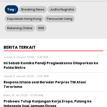
Tag :
Breaking News
Judha Nugraha
Kepolisian Hong Kong
Pencucian Uang
Rekening Online
WNI
BERITA TERKAIT
Jumat, 9 Januari 2026 - 11:49 WIB
Ini Sebab Komika Pandji Pragiwaksono Dilaporkan ke
Polda Metro
Jumat, 9 Januari 2026 - 11:00 WIB
Respons Istana soal Beredar Perpres TNI Atasi
Terorisme
Rabu, 16 Juli 2025 - 07:58 WIB
Prabowo Tutup Kunjungan Kerja Eropa, Pulang ke
Indonesia Usai Jamuan Elysee