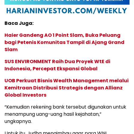
Baca Juga:
Haier Gandeng AO 1 Point Slam, Buka Peluang
bagi Petenis Komunitas Tampil di Ajang Grand
Slam
SUS ENVIRONMENT Raih Dua Proyek WtE di
Indonesia, Percepat Ekspansi Global
UOB Perkuat Bisnis Wealth Management melalui
Kemitraan Distribusi Strategis dengan Allianz
Global Investors
“Kemudian rekening bank tersebut digunakan untuk
menampung uang-uang hasil kejahatan,”
ungkapnya.
Untuk itu, Judha mengimbau agar para WNI,