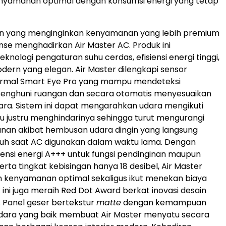
nyamanan optimal dengan konsumsi energi yang tetap
n yang menginginkan kenyamanan yang lebih premium
ense menghadirkan Air Master AC. Produk ini
nologi pengaturan suhu cerdas, efisiensi energi tinggi,
dern yang elegan. Air Master dilengkapi sensor
ermal Smart Eye Pro yang mampu mendeteksi
enghuni ruangan dan secara otomatis menyesuaikan
dara. Sistem ini dapat mengarahkan udara mengikuti
 justru menghindarinya sehingga turut mengurangi
nan akibat hembusan udara dingin yang langsung
uh saat AC digunakan dalam waktu lama. Dengan
siensi energi A+++ untuk fungsi pendinginan maupun
rta tingkat kebisingan hanya 18 desibel, Air Master
 kenyamanan optimal sekaligus ikut menekan biaya
 ini juga meraih Red Dot Award berkat inovasi desain
. Panel geser bertekstur
matte
dengan kemampuan
dara yang baik membuat Air Master menyatu secara