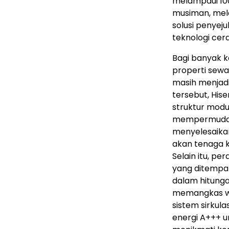
melampaui 100
musiman, mel
solusi penyej
teknologi cerd
Bagi banyak k
properti sew
masih menjad
tersebut, His
struktur modul
mempermudah 
menyelesaikan
akan tenaga 
Selain itu, pe
yang ditempatk
dalam hitunga
memangkas wa
sistem sirkulas
energi A+++ u