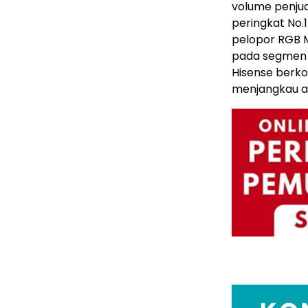
volume penjua
peringkat No.
pelopor RGB M
pada segmen i
Hisense berko
menjangkau au