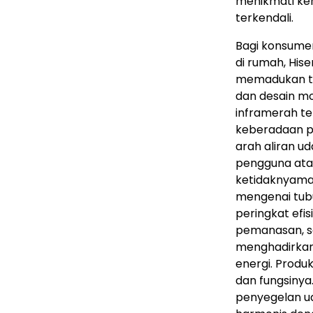
menikmati ke
terkendali.
Bagi konsume
di rumah, His
memadukan tek
dan desain mo
inframerah t
keberadaan p
arah aliran u
pengguna atau
ketidaknyama
mengenai tub
peringkat efi
pemanasan, se
menghadirkan
energi. Produk
dan fungsinya
penyegelan u