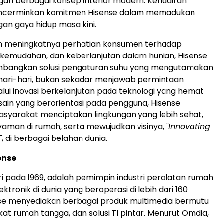
an berbagai konsep interior modern. Kehadiran
encerminkan komitmen Hisense dalam memadukan
gan gaya hidup masa kini.
an meningkatnya perhatian konsumen terhadap
kemudahan, dan keberlanjutan dalam hunian, Hisense
bangkan solusi pengaturan suhu yang mengutamakan
hari-hari, bukan sekadar menjawab permintaan
lui inovasi berkelanjutan pada teknologi yang hemat
sain yang berorientasi pada pengguna, Hisense
yarakat menciptakan lingkungan yang lebih sehat,
yaman di rumah, serta mewujudkan visinya,
"Innovating
"
, di berbagai belahan dunia.
ense
iri pada 1969, adalah pemimpin industri peralatan rumah
ktronik di dunia yang beroperasi di lebih dari 160
nse menyediakan berbagai produk multimedia bermutu
kat rumah tangga, dan solusi TI pintar. Menurut Omdia,