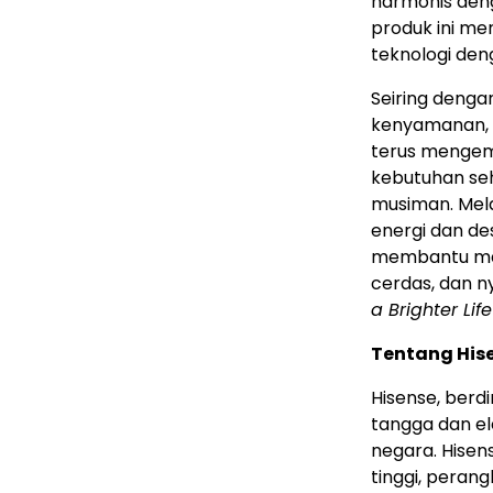
harmonis deng
produk ini m
teknologi den
Seiring deng
kenyamanan, 
terus mengem
kebutuhan se
musiman. Mela
energi dan de
membantu mas
cerdas, dan n
a Brighter Life
Tentang His
Hisense, berd
tangga dan ele
negara. Hise
tinggi, perang