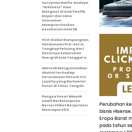
Survei Herbalife: Budaya
“Wellness” Kian
Menguat di Asia Pasifik,
Empat dari Lima
Konsumen
Memprioritaskan
Kesehatan Holistik
PCG Global Rampungkan
Pendanaan Pra-Seri A,
Tangkap Peluang dari
Pesatnya Kebutuhan
Energi di Asia Tenggara
Mintoak Mengumumkan
Akuisisi terhadap
Perusahaan Fintech ICC
Loyalty yang Berkantor
Pusat di Timur Tengah.
Pangsa Pasar Minyak
Sawit Berkelanjutan
Perubahan keb
Bersertifikat Berpotensi
Mencapai 40%
bisnis Hisens
Eropa Barat 
pada tahun s