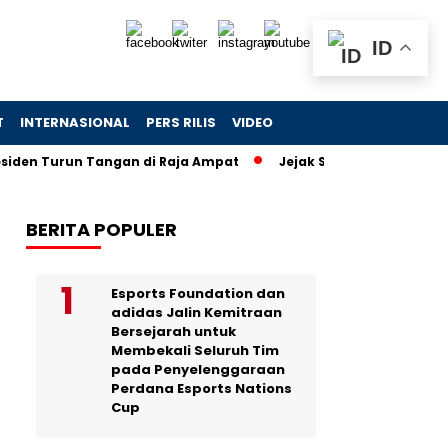
ID
T
INTERNASIONAL
PERS RILIS
VIDEO
run Tangan di Raja Ampat
Jejak Skandal Chromebook: Tiga E
BERITA POPULER
Esports Foundation dan
adidas Jalin Kemitraan
Bersejarah untuk
Membekali Seluruh Tim
pada Penyelenggaraan
Perdana Esports Nations
Cup