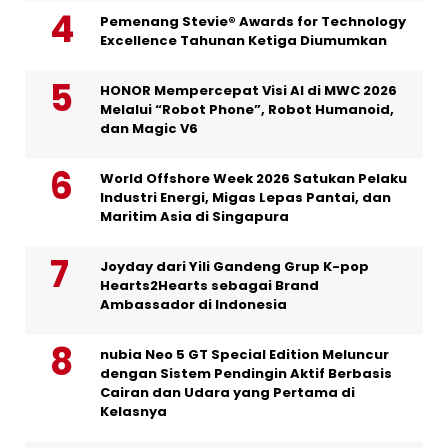
Pemenang Stevie® Awards for Technology
Excellence Tahunan Ketiga Diumumkan
HONOR Mempercepat Visi AI di MWC 2026
Melalui “Robot Phone”, Robot Humanoid,
dan Magic V6
World Offshore Week 2026 Satukan Pelaku
Industri Energi, Migas Lepas Pantai, dan
Maritim Asia di Singapura
Joyday dari Yili Gandeng Grup K-pop
Hearts2Hearts sebagai Brand
Ambassador di Indonesia
nubia Neo 5 GT Special Edition Meluncur
dengan Sistem Pendingin Aktif Berbasis
Cairan dan Udara yang Pertama di
Kelasnya