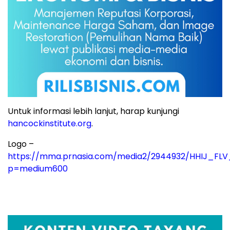
Untuk informasi lebih lanjut, harap kunjungi
hancockinstitute.org
.
Logo –
https://mma.prnasia.com/media2/2944932/HHIJ_FLV
p=medium600