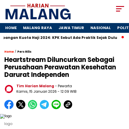
HOME
MALANG RAYA
JAWA TIMUR
NASIONAL
POLIT
ota Haji 2024: KPK Sebut Ada Praktik Sejak Dulu
Dosa-Dos
/
Home
Pers Rilis
Heartstream Diluncurkan Sebagai
Perusahaan Perawatan Kesehatan
Darurat Independen
Tim Harian Malang
- Pewarta
Kamis, 15 Januari 2026
- 12:09 WIB
logo