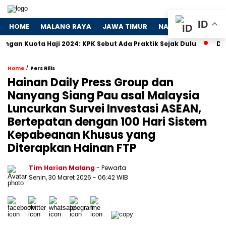
ID
HOME
MALANG RAYA
JAWA TIMUR
NASIONAL
POLIT
uota Haji 2024: KPK Sebut Ada Praktik Sejak Dulu
Dosa-Dos
/
Home
Pers Rilis
Hainan Daily Press Group dan
Nanyang Siang Pau asal Malaysia
Luncurkan Survei Investasi ASEAN,
Bertepatan dengan 100 Hari Sistem
Kepabeanan Khusus yang
Diterapkan Hainan FTP
Tim Harian Malang
- Pewarta
Senin, 30 Maret 2026
- 06:42 WIB