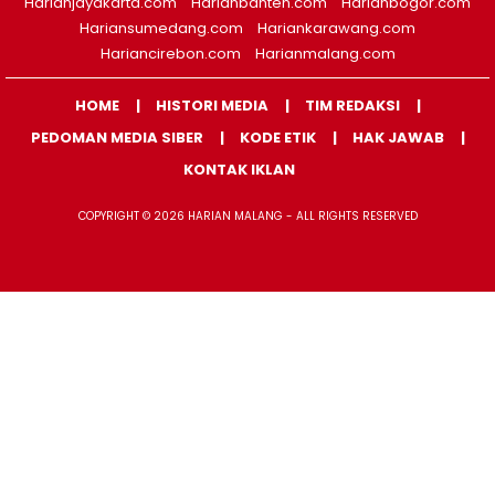
Harianjayakarta.com
Harianbanten.com
Harianbogor.com
Hariansumedang.com
Hariankarawang.com
Hariancirebon.com
Harianmalang.com
HOME
HISTORI MEDIA
TIM REDAKSI
PEDOMAN MEDIA SIBER
KODE ETIK
HAK JAWAB
KONTAK IKLAN
COPYRIGHT © 2026 HARIAN MALANG - ALL RIGHTS RESERVED