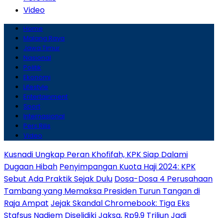
Video
Home
Malang Raya
Jawa Timur
Nasional
Politik
Ekonomi
Lifestyle
Entertainment
Sport
Internasional
Pers Rilis
Video
Kusnadi Ungkap Peran Khofifah, KPK Siap Dalami
Dugaan Hibah
Penyimpangan Kuota Haji 2024: KPK
Sebut Ada Praktik Sejak Dulu
Dosa-Dosa 4 Perusahaan
Tambang yang Memaksa Presiden Turun Tangan di
Raja Ampat
Jejak Skandal Chromebook: Tiga Eks
Stafsus Nadiem Diselidiki Jaksa, Rp9,9 Triliun Jadi