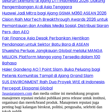
Seluruh Skenario di Ajang DTI Indonesia 2026, Dukung
Pengembangan AI di Asia Tenggara
Huawei Jadi Mitra bagi Ajang GSMA M360 ASEAN 2026
Cision Raih MarTech Breakthrough Awards 2026 untuk
Pemantauan dan Analisis Media Sosial, Distribusi Siaran
Pers, dan AEO
Fair Finance Asia Desak Perbankan Hentikan
Pendanaan untuk Sektor Batu Bara di ASEAN
Shueisha Perluas Jangkauan Global melalui MANGA
MILLION, Platform Manga yang Tersedia dalam 100
Bahasa
Haier Gandeng AO 1 Point Slam, Buka Peluang bagi
Petenis Komunitas Tampil di Ajang Grand Slam
SUS ENVIRONMENT Raih Dua Proyek WtE di Indonesia,
Percepat Ekspansi Global
Jasasiaranpers.com
dan media online ini mendukung program
manajemen reputasi melalui publikasi press release untuk institusi,
organisasi dan merek/brand produk. Manajemen reputasi juga
penting bagi kalangan birokrat, politisi, pengusaha, selebriti dan
tokoh publik.