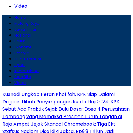
Video
Home
Malang Raya
Jawa Timur
Nasional
Politik
Ekonomi
Lifestyle
Entertainment
Sport
Internasional
Pers Rilis
Video
Kusnadi Ungkap Peran Khofifah, KPK Siap Dalami
Dugaan Hibah
Penyimpangan Kuota Haji 2024: KPK
Sebut Ada Praktik Sejak Dulu
Dosa-Dosa 4 Perusahaan
Tambang yang Memaksa Presiden Turun Tangan di
Raja Ampat
Jejak Skandal Chromebook: Tiga Eks
Stafsus Nadiem Diselidiki Jaksa, Rp9,9 Triliun Jadi