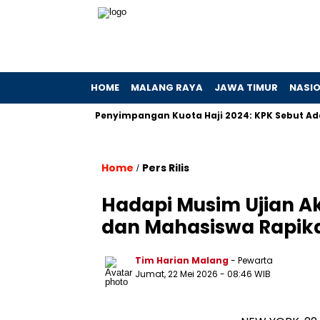
HOME
MALANG RAYA
JAWA TIMUR
NASI
n Hibah
Penyimpangan Kuota Haji 2024: KPK Sebut Ada Prakt
Home
Pers Rilis
/
Hadapi Musim Ujian A
dan Mahasiswa Rapika
Tim Harian Malang
- Pewarta
Jumat, 22 Mei 2026
- 08:46 WIB