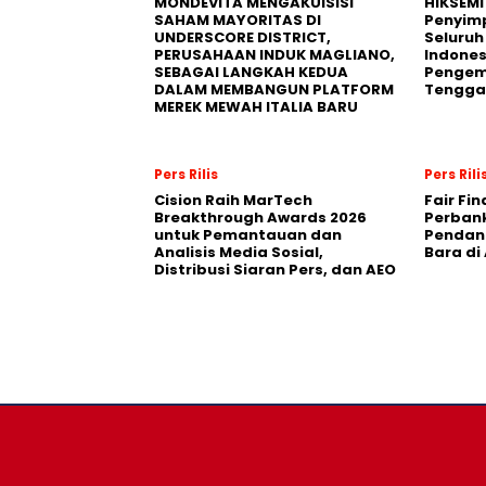
MONDEVITA MENGAKUISISI
HIKSEMI
SAHAM MAYORITAS DI
Penyim
UNDERSCORE DISTRICT,
Seluruh
PERUSAHAAN INDUK MAGLIANO,
Indones
SEBAGAI LANGKAH KEDUA
Pengemb
DALAM MEMBANGUN PLATFORM
Tengga
MEREK MEWAH ITALIA BARU
Pers Rilis
Pers Rili
Cision Raih MarTech
Fair Fi
Breakthrough Awards 2026
Perban
untuk Pemantauan dan
Pendana
Analisis Media Sosial,
Bara di
Distribusi Siaran Pers, dan AEO