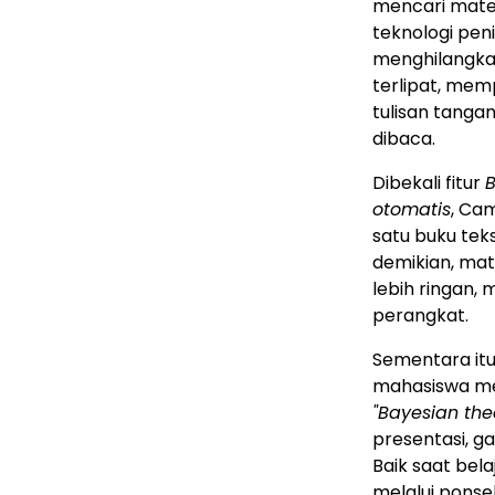
mencari mater
teknologi pe
menghilangka
terlipat, mem
tulisan tanga
dibaca.
Dibekali fitur
otomatis
, Ca
satu buku tek
demikian, mat
lebih ringan, 
perangkat.
Sementara it
mahasiswa men
"Bayesian th
presentasi, 
Baik saat be
melalui ponsel