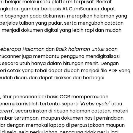
i belajar melalui satu platform terpusat. Berkat
ningkatan gambar berbasis AI, CamScanner dapat
n bayangan pada dokumen, merapikan halaman yang
perjelas tulisan yang pudar, serta mengubah catatan
n menjadi dokumen digital yang lebih rapi dan mudah
Beberapa Halaman
dan
Balik halaman untuk scan
mScanner juga membantu pengguna mendigitalisasi
s secara utuh hanya dalam hitungan menit. Dengan
eri cetak yang tebal dapat diubah menjadi file PDF yang
mudah dicari, dan dapat diakses dari berbagai
u, fitur pencarian berbasis OCR mempermudah
emukan istilah tertentu, seperti
"Krebs cycle"
atau
eorem"
, secara instan di ribuan halaman catatan, materi
gambar tersimpan, maupun dokumen hasil pemindaian.
lajar dengan memakai laptop di perpustakaan maupun
 di sela-sela perkuliahan, pengguna tidak perlu lagi