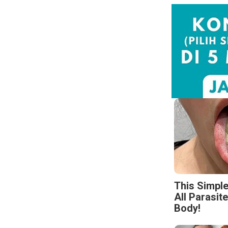
This Simpl
All Parasit
Body!