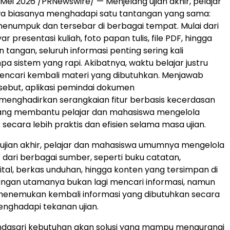
Mei 2026 /PRNewswire/ — Menjelang ujian akhir, pelajar
a biasanya menghadapi satu tantangan yang sama:
enumpuk dan tersebar di berbagai tempat. Mulai dari
r presentasi kuliah, foto papan tulis, file PDF, hingga
n tangan, seluruh informasi penting sering kali
pa sistem yang rapi. Akibatnya, waktu belajar justru
encari kembali materi yang dibutuhkan. Menjawab
sebut, aplikasi pemindai dokumen
menghadirkan serangkaian fitur berbasis kecerdasan
yang membantu pelajar dan mahasiswa mengelola
 secara lebih praktis dan efisien selama masa ujian.
ujian akhir, pelajar dan mahasiswa umumnya mengelola
r dari berbagai sumber, seperti buku catatan,
ital, berkas unduhan, hingga konten yang tersimpan di
tangan utamanya bukan lagi mencari informasi, namun
enemukan kembali informasi yang dibutuhkan secara
nghadapi tekanan ujian.
endasari kebutuhan akan solusi yang mampu mengurangi