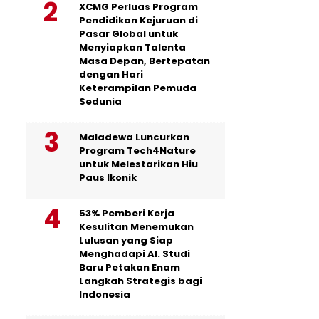
XCMG Perluas Program
Pendidikan Kejuruan di
Pasar Global untuk
Menyiapkan Talenta
Masa Depan, Bertepatan
dengan Hari
Keterampilan Pemuda
Sedunia
Maladewa Luncurkan
Program Tech4Nature
untuk Melestarikan Hiu
Paus Ikonik
53% Pemberi Kerja
Kesulitan Menemukan
Lulusan yang Siap
Menghadapi AI. Studi
Baru Petakan Enam
Langkah Strategis bagi
Indonesia