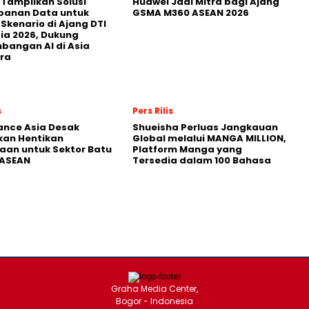
 Tampilkan Solusi
Huawei Jadi Mitra bagi Ajang
panan Data untuk
GSMA M360 ASEAN 2026
 Skenario di Ajang DTI
ia 2026, Dukung
angan AI di Asia
ra
s
Pers Rilis
nance Asia Desak
Shueisha Perluas Jangkauan
kan Hentikan
Global melalui MANGA MILLION,
an untuk Sektor Batu
Platform Manga yang
 ASEAN
Tersedia dalam 100 Bahasa
Graha Media Center,
Bogor - Indonesia