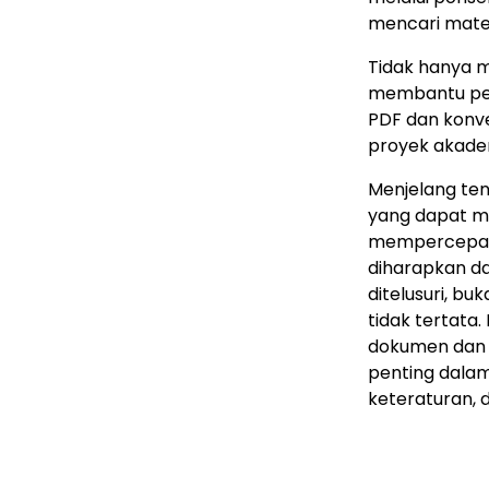
mencari mater
Tidak hanya 
membantu pen
PDF dan konve
proyek akadem
Menjelang ten
yang dapat m
mempercepat p
diharapkan da
ditelusuri, b
tidak tertata
dokumen dan e
penting dalam
keteraturan, 