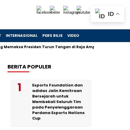
ID
T
INTERNASIONAL
PERS RILIS
VIDEO
ksa Presiden Turun Tangan di Raja Ampat
Jejak Skandal C
BERITA POPULER
Esports Foundation dan
adidas Jalin Kemitraan
Bersejarah untuk
Membekali Seluruh Tim
pada Penyelenggaraan
Perdana Esports Nations
Cup