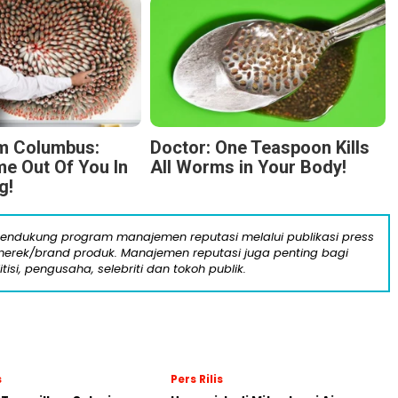
m Columbus:
Doctor: One Teaspoon Kills
 Out Of You In
All Worms in Your Body!
g!
mendukung program manajemen reputasi melalui publikasi press
n merek/brand produk. Manajemen reputasi juga penting bagi
itisi, pengusaha, selebriti dan tokoh publik.
s
Pers Rilis