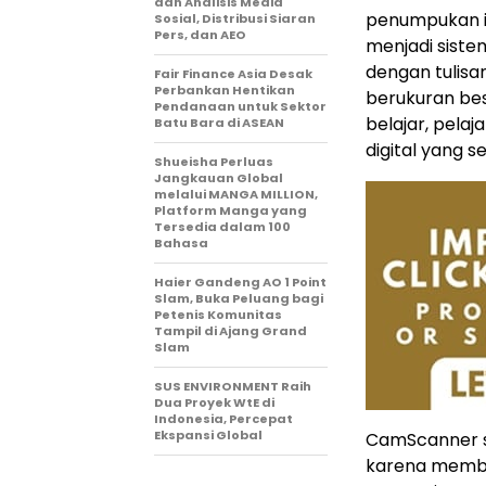
dan Analisis Media
penumpukan i
Sosial, Distribusi Siaran
Pers, dan AEO
menjadi siste
dengan tulisa
Fair Finance Asia Desak
Perbankan Hentikan
berukuran bes
Pendanaan untuk Sektor
belajar, pelaj
Batu Bara di ASEAN
digital yang 
Shueisha Perluas
Jangkauan Global
melalui MANGA MILLION,
Platform Manga yang
Tersedia dalam 100
Bahasa
Haier Gandeng AO 1 Point
Slam, Buka Peluang bagi
Petenis Komunitas
Tampil di Ajang Grand
Slam
SUS ENVIRONMENT Raih
Dua Proyek WtE di
Indonesia, Percepat
Ekspansi Global
CamScanner s
karena memba