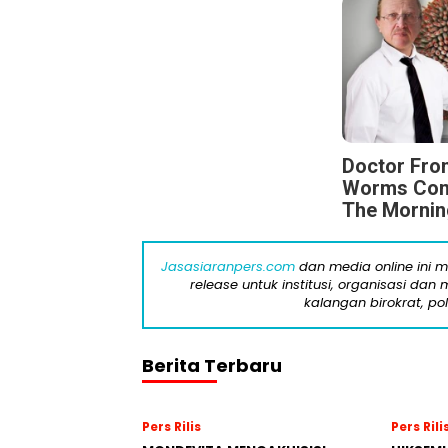
Doctor Fro
Worms Come
The Mornin
Jasasiaranpers.com
dan media online ini 
release untuk institusi, organisasi da
kalangan birokrat, pol
Berita Terbaru
Pers Rilis
Pers Rili