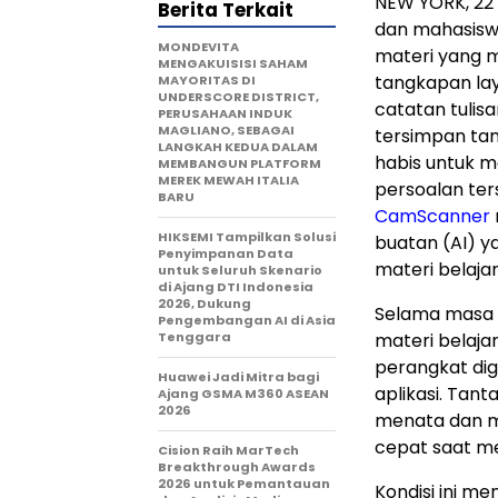
NEW YORK, 22 
Berita Terkait
dan mahasisw
MONDEVITA
materi yang m
MENGAKUISISI SAHAM
tangkapan laya
MAYORITAS DI
UNDERSCORE DISTRICT,
catatan tulisa
PERUSAHAAN INDUK
MAGLIANO, SEBAGAI
tersimpan tan
LANGKAH KEDUA DALAM
habis untuk m
MEMBANGUN PLATFORM
MEREK MEWAH ITALIA
persoalan ter
BARU
CamScanner
HIKSEMI Tampilkan Solusi
buatan (AI) 
Penyimpanan Data
materi belajar
untuk Seluruh Skenario
di Ajang DTI Indonesia
2026, Dukung
Selama masa 
Pengembangan AI di Asia
Tenggara
materi belaja
perangkat dig
Huawei Jadi Mitra bagi
aplikasi. Tan
Ajang GSMA M360 ASEAN
2026
menata dan m
cepat saat me
Cision Raih MarTech
Breakthrough Awards
2026 untuk Pemantauan
Kondisi ini m