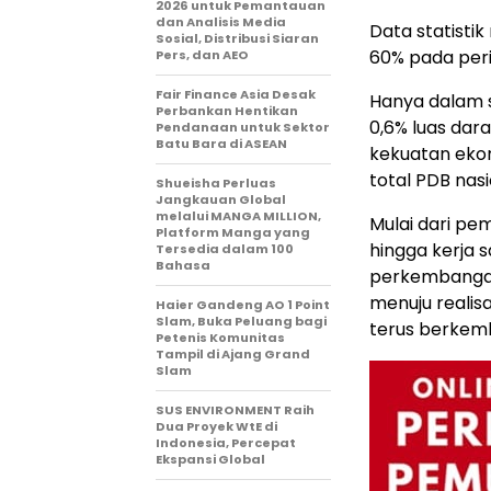
2026 untuk Pemantauan
dan Analisis Media
Data statisti
Sosial, Distribusi Siaran
60% pada peri
Pers, dan AEO
Fair Finance Asia Desak
Hanya dalam 
Perbankan Hentikan
0,6% luas da
Pendanaan untuk Sektor
Batu Bara di ASEAN
kekuatan eko
total PDB nasi
Shueisha Perluas
Jangkauan Global
melalui MANGA MILLION,
Mulai dari pe
Platform Manga yang
hingga kerja 
Tersedia dalam 100
Bahasa
perkembangan
menuju reali
Haier Gandeng AO 1 Point
Slam, Buka Peluang bagi
terus berkem
Petenis Komunitas
Tampil di Ajang Grand
Slam
SUS ENVIRONMENT Raih
Dua Proyek WtE di
Indonesia, Percepat
Ekspansi Global