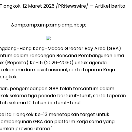
Tiongkok
,
12 Maret 2026
/PRNewswire/ — Artikel berita
&amp;amp;amp;amp;amp;nbsp;
ngdong–Hong Kong–Macao Greater Bay Area (GBA)
antum dalam rancangan Rencana Pembangunan Lima
k (Repelita) Ke-15 (2026–2030) untuk agenda
konomi dan sosial nasional, serta Laporan Kerja
iongkok.
ian, pengembangan GBA telah tercantum dalam
gkok selama tiga periode berturut-turut, serta Laporan
tah selama 10 tahun berturut-turut.
pelita Tiongkok Ke-13 menetapkan target untuk
embangunan GBA dan platform kerja sama yang
mlah provinsi utama."