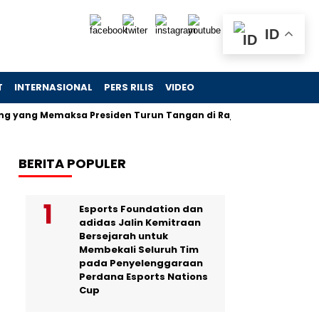
ID
T
INTERNASIONAL
PERS RILIS
VIDEO
g Memaksa Presiden Turun Tangan di Raja Ampat
Jejak Sk
BERITA POPULER
Esports Foundation dan
adidas Jalin Kemitraan
Bersejarah untuk
Membekali Seluruh Tim
pada Penyelenggaraan
Perdana Esports Nations
Cup