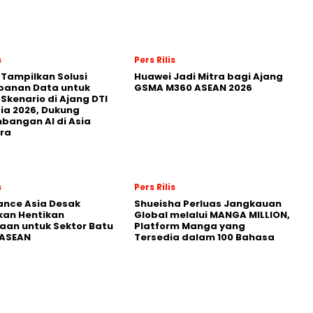
s
Pers Rilis
 Tampilkan Solusi
Huawei Jadi Mitra bagi Ajang
panan Data untuk
GSMA M360 ASEAN 2026
 Skenario di Ajang DTI
ia 2026, Dukung
angan AI di Asia
ra
s
Pers Rilis
nance Asia Desak
Shueisha Perluas Jangkauan
kan Hentikan
Global melalui MANGA MILLION,
an untuk Sektor Batu
Platform Manga yang
 ASEAN
Tersedia dalam 100 Bahasa