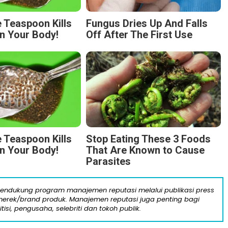
 Teaspoon Kills
Fungus Dries Up And Falls
n Your Body!
Off After The First Use
 Teaspoon Kills
Stop Eating These 3 Foods
n Your Body!
That Are Known to Cause
Parasites
mendukung program manajemen reputasi melalui publikasi press
n merek/brand produk. Manajemen reputasi juga penting bagi
itisi, pengusaha, selebriti dan tokoh publik.