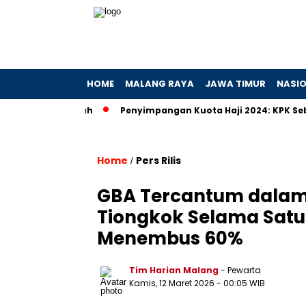
HOME
MALANG RAYA
JAWA TIMUR
NASI
i Dugaan Hibah
Penyimpangan Kuota Haji 2024: KPK Sebut Ad
Home
Pers Rilis
/
GBA Tercantum dalam
Tiongkok Selama Sat
Menembus 60%
Tim Harian Malang
- Pewarta
Kamis, 12 Maret 2026
- 00:05 WIB