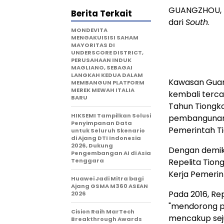
GUANGZHOU, 
Berita Terkait
dari
South
.
MONDEVITA
MENGAKUISISI SAHAM
MAYORITAS DI
UNDERSCORE DISTRICT,
PERUSAHAAN INDUK
MAGLIANO, SEBAGAI
LANGKAH KEDUA DALAM
Kawasan Gua
MEMBANGUN PLATFORM
MEREK MEWAH ITALIA
kembali terc
BARU
Tahun Tiongko
HIKSEMI Tampilkan Solusi
pembangunan e
Penyimpanan Data
Pemerintah T
untuk Seluruh Skenario
di Ajang DTI Indonesia
2026, Dukung
Dengan demik
Pengembangan AI di Asia
Tenggara
Repelita Tion
Kerja Pemerin
Huawei Jadi Mitra bagi
Ajang GSMA M360 ASEAN
Pada 2016, Re
2026
"mendorong p
Cision Raih MarTech
mencakup seju
Breakthrough Awards