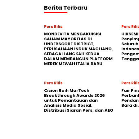
Berita Terbaru
Pers Rilis
Pers Rili
MONDEVITA MENGAKUISISI
HIKSEMI
SAHAM MAYORITAS DI
Penyim
UNDERSCORE DISTRICT,
Seluruh
PERUSAHAAN INDUK MAGLIANO,
Indones
SEBAGAI LANGKAH KEDUA
Pengemb
DALAM MEMBANGUN PLATFORM
Tengga
MEREK MEWAH ITALIA BARU
Pers Rilis
Pers Rili
Cision Raih MarTech
Fair Fi
Breakthrough Awards 2026
Perban
untuk Pemantauan dan
Pendana
Analisis Media Sosial,
Bara di
Distribusi Siaran Pers, dan AEO