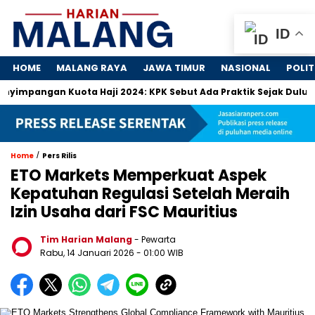
ID
HOME
MALANG RAYA
JAWA TIMUR
NASIONAL
POLIT
ngan Kuota Haji 2024: KPK Sebut Ada Praktik Sejak Dulu
Do
/
Home
Pers Rilis
ETO Markets Memperkuat Aspek
Kepatuhan Regulasi Setelah Meraih
Izin Usaha dari FSC Mauritius
Tim Harian Malang
- Pewarta
Rabu, 14 Januari 2026
- 01:00 WIB