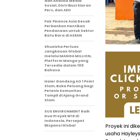
dan Analisis Media
Sosial, Distribusi Siaran
Pers, dan AEO
Fair Finance Asia Desak
Perbankan Hentikan
Pendanaan untuk Sektor
Batu Bara di ASEAN
Shueisha Perluas
Jangkauan Global
melalui MANGA MILLION,
Platform Manga yang
Tersedia dalam 100
Bahasa
Haier Gandeng AO 1 Point
Slam, Buka Peluang bagi
Petenis Komunitas
Tampil di Ajang Grand
Slam
SUS ENVIRONMENT Raih
Dua Proyek WtE di
Indonesia, Percepat
Proyek ini di
Ekspansi Global
usaha Hayleys