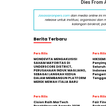
Dies From A
Jasasiaranpers.com
dan media online ini 
release untuk institusi, organisasi da
kalangan birokrat, pol
Berita Terbaru
Pers Rilis
Pers Rili
MONDEVITA MENGAKUISISI
HIKSEMI
SAHAM MAYORITAS DI
Penyim
UNDERSCORE DISTRICT,
Seluruh
PERUSAHAAN INDUK MAGLIANO,
Indones
SEBAGAI LANGKAH KEDUA
Pengemb
DALAM MEMBANGUN PLATFORM
Tengga
MEREK MEWAH ITALIA BARU
Pers Rilis
Pers Rili
Cision Raih MarTech
Fair Fi
Breakthrough Awards 2026
Perban