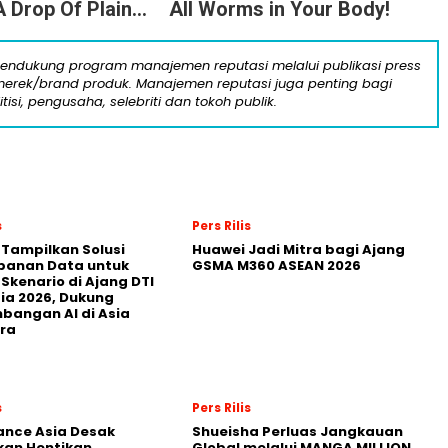
 Drop Of Plain...
All Worms in Your Body!
mendukung program manajemen reputasi melalui publikasi press
n merek/brand produk. Manajemen reputasi juga penting bagi
itisi, pengusaha, selebriti dan tokoh publik.
s
Pers Rilis
 Tampilkan Solusi
Huawei Jadi Mitra bagi Ajang
panan Data untuk
GSMA M360 ASEAN 2026
 Skenario di Ajang DTI
ia 2026, Dukung
angan AI di Asia
ra
s
Pers Rilis
nance Asia Desak
Shueisha Perluas Jangkauan
kan Hentikan
Global melalui MANGA MILLION,