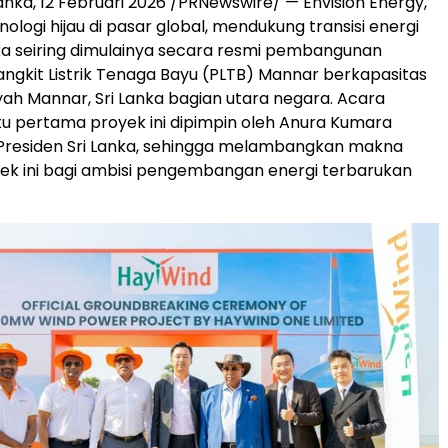
anka, 12 Februari 2026 /PRNewswire/ — Envision Energy,
logi hijau di pasar global, mendukung transisi energi
nka seiring dimulainya secara resmi pembangunan
gkit Listrik Tenaga Bayu (PLTB) Mannar berkapasitas
yah Mannar, Sri Lanka bagian utara negara. Acara
u pertama proyek ini dipimpin oleh Anura Kumara
 Presiden Sri Lanka, sehingga melambangkan makna
yek ini bagi ambisi pengembangan energi terbarukan