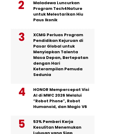
Maladewa Luncurkan
Program Tech4Nature
untuk Melestarikan Hiu
Paus Ikonik
XCMG Perluas Program
Pendidikan Kejuruan di
Pasar Global untuk
Menyiapkan Talenta
Masa Depan, Bertepatan
dengan Hari
Keterampilan Pemuda
Sedunia
HONOR Mempercepat Visi
AI di MWC 2026 Melalui
“Robot Phone”, Robot
Humanoid, dan Magic V6
53% Pemberi Kerja
Kesulitan Menemukan
Lulusan yang Siap