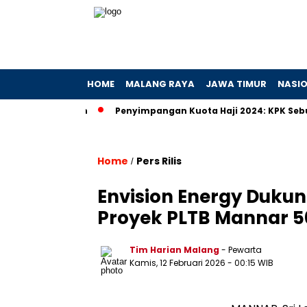
HOME
MALANG RAYA
JAWA TIMUR
NASI
ugaan Hibah
Penyimpangan Kuota Haji 2024: KPK Sebut Ada P
Home
Pers Rilis
/
Envision Energy Dukung
Proyek PLTB Mannar 5
Tim Harian Malang
- Pewarta
Kamis, 12 Februari 2026
- 00:15 WIB