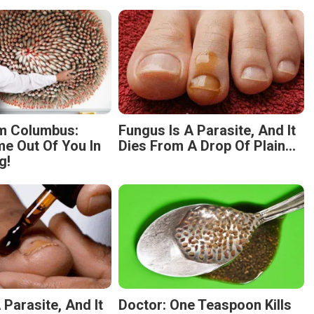
m Columbus:
Fungus Is A Parasite, And It
 Out Of You In
Dies From A Drop Of Plain...
g!
 Parasite, And It
Doctor: One Teaspoon Kills