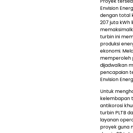
Proyek terseb
Envision Ener
dengan total 
207 juta kWh l
memaksimalkan
turbin ini me
produksi ener
ekonomi. Melal
memperoleh pes
dijadwalkan m
pencapaian t
Envision Energ
Untuk menghad
kelembapan ti
antikorosi kh
turbin PLTB d
layanan opera
proyek guna 