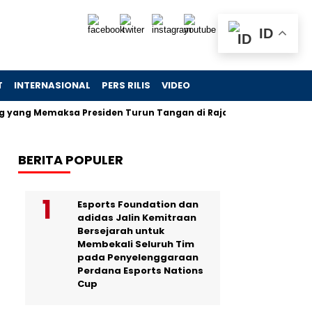
ID
T
INTERNASIONAL
PERS RILIS
VIDEO
emaksa Presiden Turun Tangan di Raja Ampat
Jejak Skand
BERITA POPULER
Esports Foundation dan
adidas Jalin Kemitraan
Bersejarah untuk
Membekali Seluruh Tim
pada Penyelenggaraan
Perdana Esports Nations
Cup