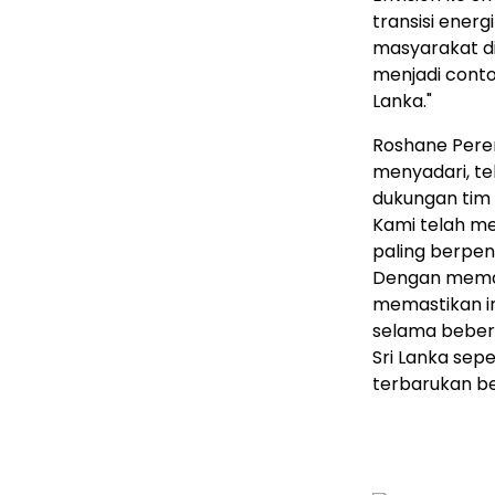
transisi energ
masyarakat di 
menjadi conto
Lanka."
Roshane Pere
menyadari, te
dukungan tim 
Kami telah me
paling berpe
Dengan meman
memastikan in
selama beber
Sri Lanka se
terbarukan be