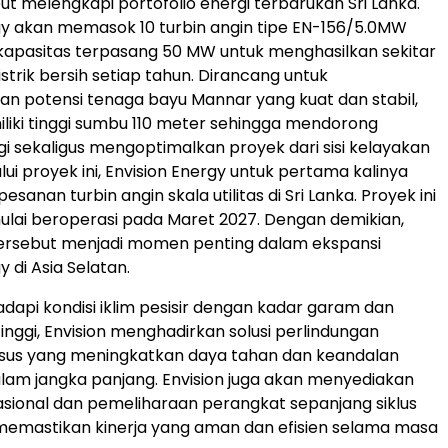
ut melengkapi portofolio energi terbarukan Sri Lanka.
gy akan memasok 10 turbin angin tipe EN-156/5.0MW
kapasitas terpasang 50 MW untuk menghasilkan sekitar
istrik bersih setiap tahun. Dirancang untuk
 potensi tenaga bayu Mannar yang kuat dan stabil,
miliki tinggi sumbu 110 meter sehingga mendorong
gi sekaligus mengoptimalkan proyek dari sisi kelayakan
ui proyek ini, Envision Energy untuk pertama kalinya
anan turbin angin skala utilitas di Sri Lanka. Proyek ini
ulai beroperasi pada Maret 2027. Dengan demikian,
ersebut menjadi momen penting dalam ekspansi
y di Asia Selatan.
api kondisi iklim pesisir dengan kadar garam dan
nggi, Envision menghadirkan solusi perlindungan
usus yang meningkatkan daya tahan dan keandalan
alam jangka panjang. Envision juga akan menyediakan
sional dan pemeliharaan perangkat sepanjang siklus
memastikan kinerja yang aman dan efisien selama masa