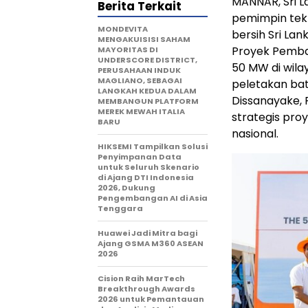
MANNAR, Sri L
Berita Terkait
pemimpin tekno
MONDEVITA
bersih Sri La
MENGAKUISISI SAHAM
Proyek Pemban
MAYORITAS DI
UNDERSCORE DISTRICT,
50 MW di wila
PERUSAHAAN INDUK
MAGLIANO, SEBAGAI
peletakan bat
LANGKAH KEDUA DALAM
Dissanayake,
MEMBANGUN PLATFORM
MEREK MEWAH ITALIA
strategis pro
BARU
nasional.
HIKSEMI Tampilkan Solusi
Penyimpanan Data
untuk Seluruh Skenario
di Ajang DTI Indonesia
2026, Dukung
Pengembangan AI di Asia
Tenggara
Huawei Jadi Mitra bagi
Ajang GSMA M360 ASEAN
2026
Cision Raih MarTech
Breakthrough Awards
2026 untuk Pemantauan