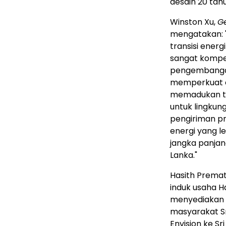
desain 20 tah
Winston Xu,
G
mengatakan: "
transisi ener
sangat kompet
pengembangan 
memperkuat e
memadukan tekn
untuk lingkun
pengiriman pr
energi yang le
jangka panjang
Lanka."
Hasith Premat
induk usaha H
menyediakan e
masyarakat Sr
Envision ke S