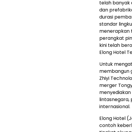
telah banyak 
dan prefabri
durasi pemba
standar lingk
menerapkan te
perangkat pin
kini telah ber
Elong Hotel T
Untuk mengata
membangun gu
Zhiyi Technolo
merger Tongyi
menyediakan 
lintasnegara, 
internasional.
Elong Hotel (J
contoh keberh