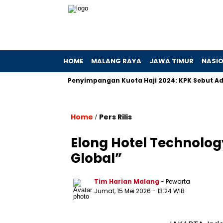
HOME
MALANG RAYA
JAWA TIMUR
NASI
 Hibah
Penyimpangan Kuota Haji 2024: KPK Sebut Ada Prakti
Home
Pers Rilis
/
Elong Hotel Technolog
Global”
Tim Harian Malang
- Pewarta
Jumat, 15 Mei 2026
- 13:24 WIB