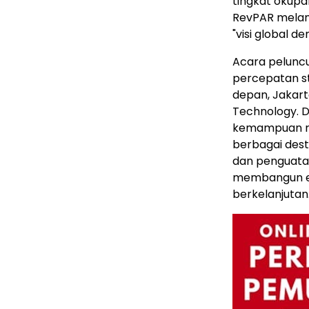
tingkat okupan
RevPAR melam
"visi global d
Acara peluncu
percepatan s
depan, Jakart
Technology. D
kemampuan ran
berbagai desti
dan penguatan
membangun ek
berkelanjutan