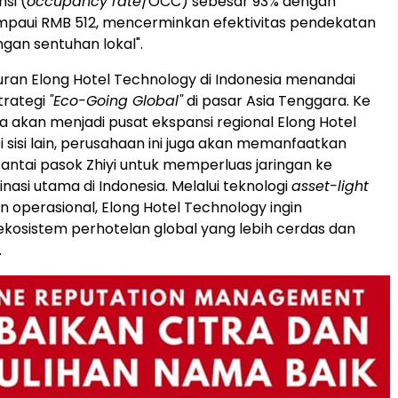
si (
occupancy rate
/OCC) sebesar 93% dengan
paui RMB 512, mencerminkan efektivitas pendekatan
engan sentuhan lokal".
ran Elong Hotel Technology di Indonesia menandai
trategi
"Eco-Going Global"
di pasar Asia Tenggara. Ke
a akan menjadi pusat ekspansi regional Elong Hotel
i sisi lain, perusahaan ini juga akan memanfaatkan
tai pasok Zhiyi untuk memperluas jaringan ke
nasi utama di Indonesia. Melalui teknologi
asset-light
 operasional, Elong Hotel Technology ingin
osistem perhotelan global yang lebih cerdas dan
.