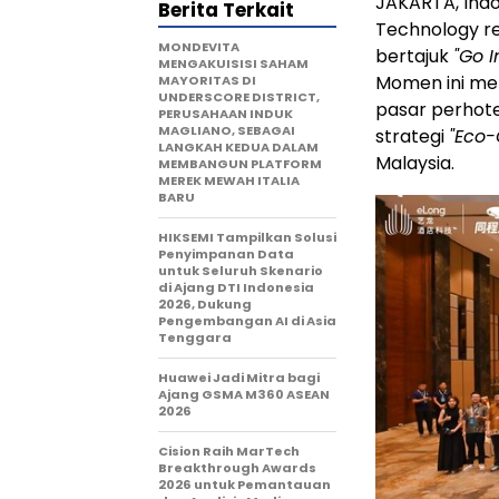
JAKARTA, Indo
Berita Terkait
Technology re
MONDEVITA
bertajuk
"Go 
MENGAKUISISI SAHAM
Momen ini me
MAYORITAS DI
UNDERSCORE DISTRICT,
pasar perhot
PERUSAHAAN INDUK
MAGLIANO, SEBAGAI
strategi
"Eco-
LANGKAH KEDUA DALAM
Malaysia.
MEMBANGUN PLATFORM
MEREK MEWAH ITALIA
BARU
HIKSEMI Tampilkan Solusi
Penyimpanan Data
untuk Seluruh Skenario
di Ajang DTI Indonesia
2026, Dukung
Pengembangan AI di Asia
Tenggara
Huawei Jadi Mitra bagi
Ajang GSMA M360 ASEAN
2026
Cision Raih MarTech
Breakthrough Awards
2026 untuk Pemantauan