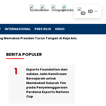
ID
T
INTERNASIONAL
PERS RILIS
VIDEO
sa Presiden Turun Tangan di Raja Ampat
Jejak Skandal Ch
BERITA POPULER
Esports Foundation dan
adidas Jalin Kemitraan
Bersejarah untuk
Membekali Seluruh Tim
pada Penyelenggaraan
Perdana Esports Nations
Cup