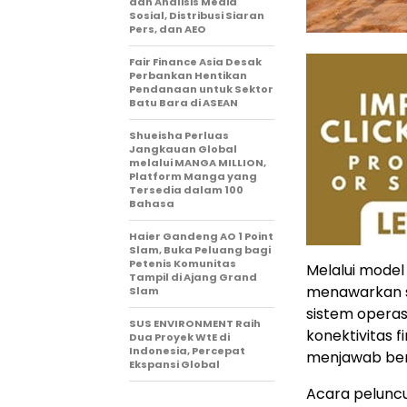
dan Analisis Media
Sosial, Distribusi Siaran
Pers, dan AEO
Fair Finance Asia Desak
Perbankan Hentikan
Pendanaan untuk Sektor
Batu Bara di ASEAN
Shueisha Perluas
Jangkauan Global
melalui MANGA MILLION,
Platform Manga yang
Tersedia dalam 100
Bahasa
Haier Gandeng AO 1 Point
Slam, Buka Peluang bagi
Petenis Komunitas
Melalui model
Tampil di Ajang Grand
menawarkan s
Slam
sistem operasi
SUS ENVIRONMENT Raih
konektivitas 
Dua Proyek WtE di
Indonesia, Percepat
menjawab berb
Ekspansi Global
Acara peluncura