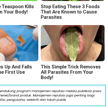
 Teaspoon Kills
Stop Eating These 3 Foods
n Your Body!
That Are Known to Cause
Parasites
s Up And Falls
This Simple Trick Removes
he First Use
All Parasites From Your
Body!
mendukung program manajemen reputasi melalui publikasi press
n merek/brand produk. Manajemen reputasi juga penting bagi
itisi, pengusaha, selebriti dan tokoh publik.