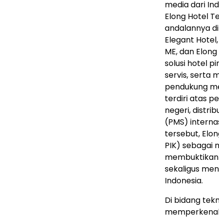
media dari In
Elong Hotel 
andalannya di
Elegant Hotel
ME, dan Elong
solusi hotel p
servis, serta 
pendukung me
terdiri atas 
negeri, distri
(PMS) interna
tersebut, Elo
PIK) sebagai m
membuktikan k
sekaligus me
Indonesia.
Di bidang tekn
memperkenalk