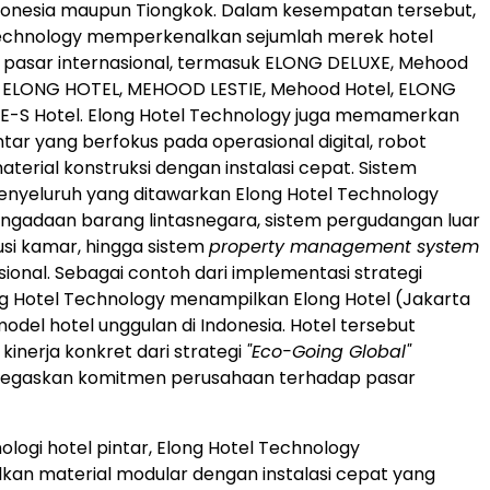
donesia maupun Tiongkok. Dalam kesempatan tersebut,
Technology memperkenalkan sejumlah merek hotel
 pasar internasional, termasuk ELONG DELUXE, Mehood
, ELONG HOTEL, MEHOOD LESTIE, Mehood Hotel, ELONG
 E-S Hotel. Elong Hotel Technology juga memamerkan
intar yang berfokus pada operasional digital, robot
material konstruksi dengan instalasi cepat. Sistem
nyeluruh yang ditawarkan Elong Hotel Technology
pengadaan barang lintasnegara, sistem pergudangan luar
busi kamar, hingga sistem
property management system
sional. Sebagai contoh dari implementasi strategi
ng Hotel Technology menampilkan Elong Hotel (Jakarta
odel hotel unggulan di Indonesia. Hotel tersebut
inerja konkret dari strategi
"Eco-Going Global"
negaskan komitmen perusahaan terhadap pasar
ologi hotel pintar, Elong Hotel Technology
an material modular dengan instalasi cepat yang