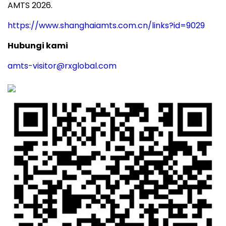
AMTS 2026.
https://www.shanghaiamts.com.cn/links?id=9029
Hubungi kami
amts-visitor@rxglobal.com