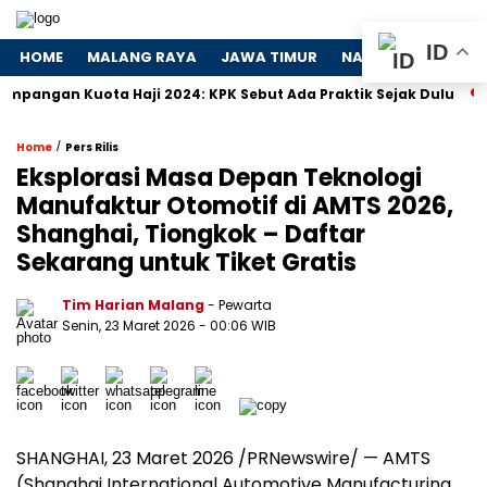
ID
HOME
MALANG RAYA
JAWA TIMUR
NASIONAL
POLIT
 Kuota Haji 2024: KPK Sebut Ada Praktik Sejak Dulu
Dosa-D
/
Home
Pers Rilis
Eksplorasi Masa Depan Teknologi
Manufaktur Otomotif di AMTS 2026,
Shanghai, Tiongkok – Daftar
Sekarang untuk Tiket Gratis
Tim Harian Malang
- Pewarta
Senin, 23 Maret 2026
- 00:06 WIB
SHANGHAI, 23 Maret 2026 /PRNewswire/ — AMTS
(Shanghai International Automotive Manufacturing