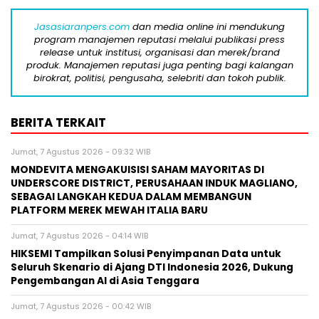
Jasasiaranpers.com
dan media online ini mendukung
program manajemen reputasi melalui publikasi press
release untuk institusi, organisasi dan merek/brand
produk. Manajemen reputasi juga penting bagi kalangan
birokrat, politisi, pengusaha, selebriti dan tokoh publik.
BERITA TERKAIT
Jumat, 7 Agustus 2026 - 09:32 WIB
MONDEVITA MENGAKUISISI SAHAM MAYORITAS DI
UNDERSCORE DISTRICT, PERUSAHAAN INDUK MAGLIANO,
SEBAGAI LANGKAH KEDUA DALAM MEMBANGUN
PLATFORM MEREK MEWAH ITALIA BARU
Jumat, 7 Agustus 2026 - 04:14 WIB
HIKSEMI Tampilkan Solusi Penyimpanan Data untuk
Seluruh Skenario di Ajang DTI Indonesia 2026, Dukung
Pengembangan AI di Asia Tenggara
Jumat, 7 Agustus 2026 - 00:42 WIB