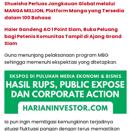
Shueisha Perluas Jangkauan Global melalui
MANGA MILLION, Platform Manga yang Tersedia
dalam 100 Bahasa
Haier Gandeng AO 1 Point Slam, Buka Peluang
bagi Petenis Komunitas Tampil di Ajang Grand
Slam
Guna menunjang pelaksanaan program MBG
sehingga memenuhi ekspektasi yang ditetapkan.
Ia pun ingin memitigasi kemungkinan terjadinya
situasi fluktuasi pangan dengan terus memastikan