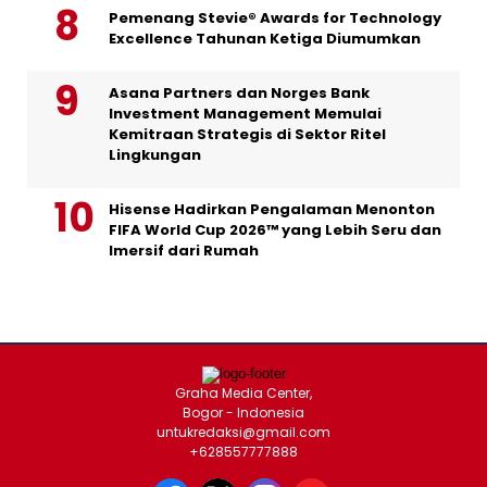
Pemenang Stevie® Awards for Technology
Excellence Tahunan Ketiga Diumumkan
Asana Partners dan Norges Bank
Investment Management Memulai
Kemitraan Strategis di Sektor Ritel
Lingkungan
Hisense Hadirkan Pengalaman Menonton
FIFA World Cup 2026™ yang Lebih Seru dan
Imersif dari Rumah
Graha Media Center,
Bogor - Indonesia
untukredaksi@gmail.com
+628557777888