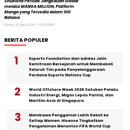
Shueisha Perluas Jangkauan Global
melalui MANGA MILLION, Platform
Manga yang Tersedia dalam 100
Bahasa
Kamis, 6 Agu 2026 - 13:00 WIB
BERITA POPULER
Esports Foundation dan adidas Jalin
Kemitraan Bersejarah untuk Membekali
Seluruh Tim pada Penyelenggaraan
Perdana Esports Nations Cup
World Offshore Week 2026 Satukan Pelaku
Industri Energi, Migas Lepas Pantai, dan
Maritim Asia di Singapura
Membawa Penggemar Lebih Dekat ke
Setiap Momen: Hisense Tingkatkan
Pengalaman Menonton FIFA World Cup