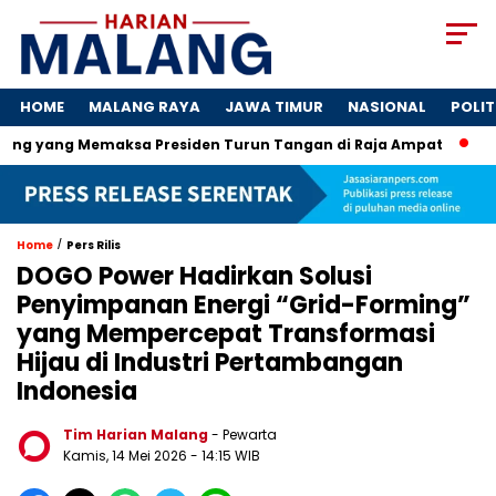
HOME
MALANG RAYA
JAWA TIMUR
NASIONAL
POLIT
 Memaksa Presiden Turun Tangan di Raja Ampat
Jejak Ska
/
Home
Pers Rilis
DOGO Power Hadirkan Solusi
Penyimpanan Energi “Grid-Forming”
yang Mempercepat Transformasi
Hijau di Industri Pertambangan
Indonesia
Tim Harian Malang
- Pewarta
Kamis, 14 Mei 2026
- 14:15 WIB