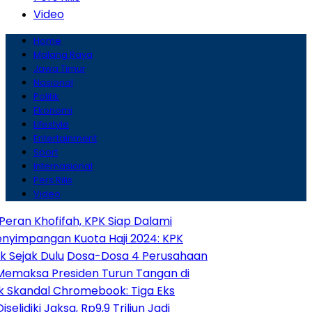
Video
Home
Malang Raya
Jawa Timur
Nasional
Politik
Ekonomi
Lifestyle
Entertainment
Sport
Internasional
Pers Rilis
Video
ofifah, KPK Siap Dalami
gan Kuota Haji 2024: KPK
Dulu
Dosa-Dosa 4 Perusahaan
Presiden Turun Tangan di
al Chromebook: Tiga Eks
Jaksa, Rp9,9 Triliun Jadi