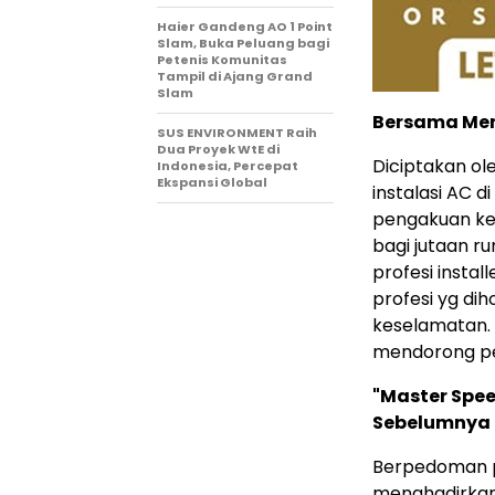
Haier Gandeng AO 1 Point
Slam, Buka Peluang bagi
Petenis Komunitas
Tampil di Ajang Grand
Slam
Bersama Men
SUS ENVIRONMENT Raih
Dua Proyek WtE di
Diciptakan ol
Indonesia, Percepat
Ekspansi Global
instalasi AC 
pengakuan ke
bagi jutaan r
profesi instal
profesi yg dih
keselamatan. 
mendorong pen
"Master Spee
Sebelumnya
Berpedoman pad
menghadirkan 