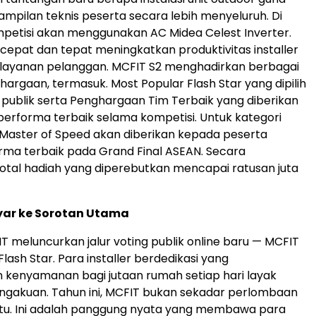
ampilan teknis peserta secara lebih menyeluruh. Di
mpetisi akan menggunakan AC Midea Celest Inverter.
g cepat dan tepat meningkatkan produktivitas installer
s layanan pelanggan. MCFIT S2 menghadirkan berbagai
hargaan, termasuk. Most Popular Flash Star yang dipilih
g publik serta Penghargaan Tim Terbaik yang diberikan
erforma terbaik selama kompetisi. Untuk kategori
ar Master of Speed akan diberikan kepada peserta
ma terbaik pada Grand Final ASEAN. Secara
total hadiah yang diperebutkan mencapai ratusan juta
ayar ke Sorotan Utama
T meluncurkan jalur voting publik online baru — MCFIT
lash Star. Para installer berdedikasi yang
kenyamanan bagi jutaan rumah setiap hari layak
gakuan. Tahun ini, MCFIT bukan sekadar perlombaan
u. Ini adalah panggung nyata yang membawa para