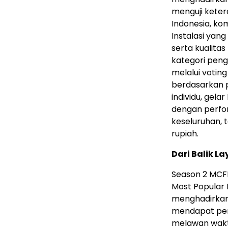
menguji keter
Indonesia, ko
Instalasi yan
serta kualita
kategori peng
melalui votin
berdasarkan p
individu, gel
dengan perfor
keseluruhan, 
rupiah.
Dari Balik L
Season 2 MCFI
Most Popular F
menghadirkan 
mendapat pen
melawan wakt