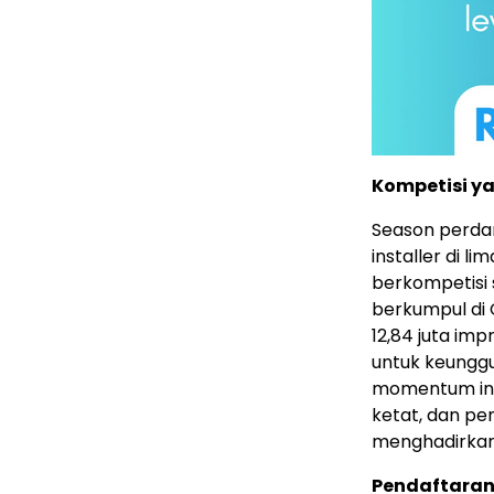
Kompetisi ya
Season perdan
installer di li
berkompetisi s
berkumpul di C
12,84 juta imp
untuk keunggul
momentum ini 
ketat, dan pe
menghadirkan
Pendaftaran 