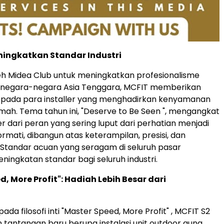
ingkatkan Standar Industri
eh Midea Club untuk meningkatkan profesionalisme
di negara-negara Asia Tenggara, MCFIT memberikan
pada para installer yang menghadirkan kenyamanan
umah. Tema tahun ini, "Deserve to Be Seen ", mengangkat
ler dari peran yang sering luput dari perhatian menjadi
ormati, dibangun atas keterampilan, presisi, dan
Standar acuan yang seragam di seluruh pasar
ingkatan standar bagi seluruh industri.
d, More Profit"
: Hadiah Lebih Besar dari
a filosofi inti "Master Speed, More Profit" , MCFIT S2
tantangan baru berupa instalasi unit outdoor guna