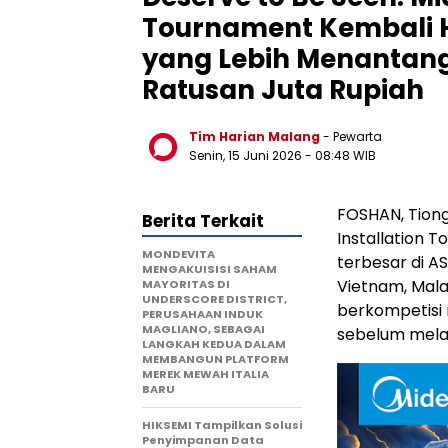
Tournament Kembali H
yang Lebih Menantang
Ratusan Juta Rupiah
Tim Harian Malang
- Pewarta
Senin, 15 Juni 2026
- 08:48 WIB
FOSHAN, Tion
Berita Terkait
Installation 
MONDEVITA
terbesar di A
MENGAKUISISI SAHAM
Vietnam, Malay
MAYORITAS DI
UNDERSCORE DISTRICT,
berkompetisi m
PERUSAHAAN INDUK
MAGLIANO, SEBAGAI
sebelum melaj
LANGKAH KEDUA DALAM
MEMBANGUN PLATFORM
MEREK MEWAH ITALIA
BARU
HIKSEMI Tampilkan Solusi
Penyimpanan Data