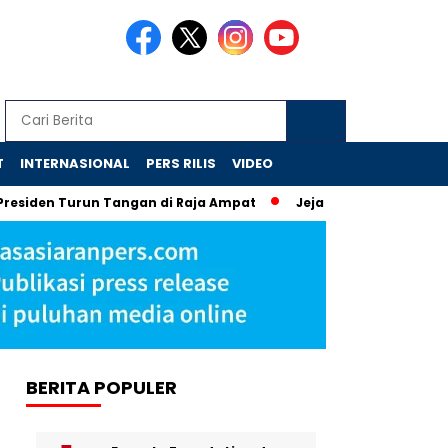
T
INTERNASIONAL
PERS RILIS
VIDEO
urun Tangan di Raja Ampat
Jejak Skandal Chromebook: Tiga 
BERITA POPULER