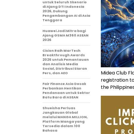
untuk Seluruh Skenario
di Ajang DTI Indonesia
2026, Dukung
Pengembangan AI di Asia
Tenggara
Huawei Jadi Mitra bagi
Ajang GSMA M360 ASEAN
2026
Cision Raih MarTech
Breakthrough Awards
2026 untuk Pemantauan
dan Analisis Media
Sosial, Distribusi Siaran
Midea Club Fla
Pers, dan AEO
registration t
Fair Finance Asia Desak
the Philippines
Perbankan Hentikan
Pendanaan untuk Sektor
Batu Bara di ASEAN
Shueisha Perluas
Jangkauan Global
melalui MANGA MILLION,
Platform Manga yang
Tersedia dalam 100
Bahasa