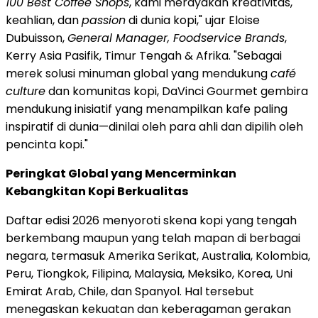
100 Best Coffee Shops
, kami merayakan kreativitas,
keahlian, dan
passion
di dunia kopi," ujar Eloise
Dubuisson,
General Manager, Foodservice Brands
,
Kerry Asia Pasifik, Timur Tengah & Afrika. "Sebagai
merek solusi minuman global yang mendukung
café
culture
dan komunitas kopi, DaVinci Gourmet gembira
mendukung inisiatif yang menampilkan kafe paling
inspiratif di dunia—dinilai oleh para ahli dan dipilih oleh
pencinta kopi."
Peringkat Global yang Mencerminkan
Kebangkitan Kopi Berkualitas
Daftar edisi 2026 menyoroti skena kopi yang tengah
berkembang maupun yang telah mapan di berbagai
negara, termasuk Amerika Serikat, Australia, Kolombia,
Peru, Tiongkok, Filipina, Malaysia, Meksiko, Korea, Uni
Emirat Arab, Chile, dan Spanyol. Hal tersebut
menegaskan kekuatan dan keberagaman gerakan