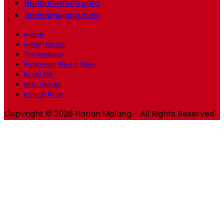
Hariancirebon.com
Harianmalang.com
Home
Histori Media
Tim Redaksi
Pedoman Media Siber
Kode Etik
Hak Jawab
Kontak Iklan
Copyright © 2026 Harian Malang - All Rights Reserved