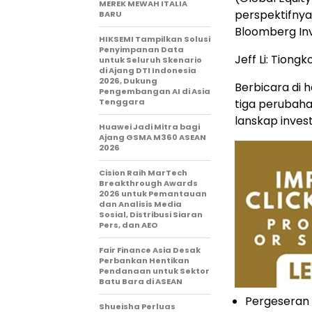
MEREK MEWAH ITALIA
perspektifnya
BARU
Bloomberg In
HIKSEMI Tampilkan Solusi
Penyimpanan Data
Jeff Li: Tion
untuk Seluruh Skenario
di Ajang DTI Indonesia
2026, Dukung
Berbicara di h
Pengembangan AI di Asia
Tenggara
tiga perubah
lanskap invest
Huawei Jadi Mitra bagi
Ajang GSMA M360 ASEAN
2026
Cision Raih MarTech
Breakthrough Awards
2026 untuk Pemantauan
dan Analisis Media
Sosial, Distribusi Siaran
Pers, dan AEO
Fair Finance Asia Desak
Perbankan Hentikan
Pendanaan untuk Sektor
Batu Bara di ASEAN
Pergeseran 
Shueisha Perluas