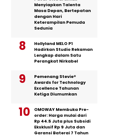
Menyiapkan Talenta
Masa Depan, Bertepatan
dengan Hari
Keterampilan Pemuda
Sedunia
Hollyland MELO P1
Hadirkan Studio Rekaman
Lengkap dalam Satu
Perangkat Nirkabel
Pemenang Stevie®
Awards for Technology
Excellence Tahunan
Ketiga Diumumkan
OMOWAY Membuka Pre-
order: Harga mulai dari
Rp 44.5 Juta plus Subsidi
Eksklusif Rp 9 Juta dan
Garansi Baterai 7 Tahun