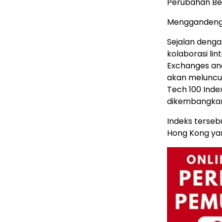
Perubahan Bes
Menggandeng 
Sejalan deng
kolaborasi li
Exchanges and
akan meluncur
Tech 100 Inde
dikembangkan 
Indeks terseb
Hong Kong ya