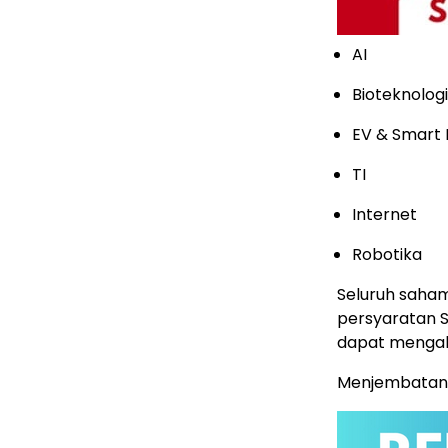
AI
Bioteknolog
EV & Smart 
TI
Internet
Robotika
Seluruh saham
persyaratan S
dapat mengaks
Menjembatani 