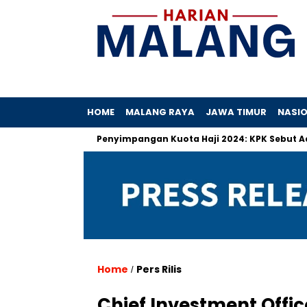
HOME
MALANG RAYA
JAWA TIMUR
NASI
ibah
Penyimpangan Kuota Haji 2024: KPK Sebut Ada Praktik 
Home
Pers Rilis
/
Chief Investment Office