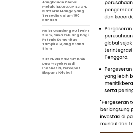
perusahaan 
Jangkauan Global
melalui MANGA MILLION,
pengembangan
Platform Manga yang
Tersedia dalam 100
dan kecerda
Bahasa
Pergeseran 
Haier Gandeng AO 1 Point
perusahaan 
Slam, Buka Peluang bagi
Petenis Komunitas
global seja
Tampil di Ajang Grand
Slam
terintegrasi
Tenggara.
SUS ENVIRONMENT Raih
Dua Proyek WtE di
Indonesia, Percepat
Pergeseran
Ekspansi Global
yang lebih 
menitikberat
serta penin
"Pergeseran t
berlangsung pa
investasi di 
muncul dari t