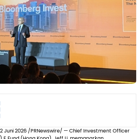
 Juni 2026 /PRNewswire/ — Chief Investment Officer
y) E Fund (Hong Kong), Jeff Li, memaparkan