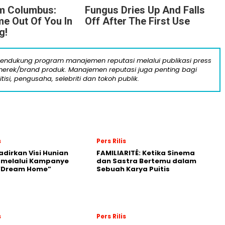
m Columbus:
Fungus Dries Up And Falls
 Out Of You In
Off After The First Use
g!
mendukung program manajemen reputasi melalui publikasi press
n merek/brand produk. Manajemen reputasi juga penting bagi
itisi, pengusaha, selebriti dan tokoh publik.
s
Pers Rilis
adirkan Visi Hunian
FAMILIARITÉ: Ketika Sinema
 melalui Kampanye
dan Sastra Bertemu dalam
 “Dream Home”
Sebuah Karya Puitis
s
Pers Rilis