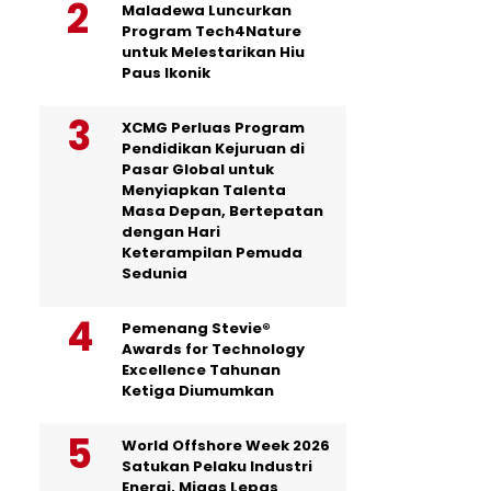
Maladewa Luncurkan
Program Tech4Nature
untuk Melestarikan Hiu
Paus Ikonik
XCMG Perluas Program
Pendidikan Kejuruan di
Pasar Global untuk
Menyiapkan Talenta
Masa Depan, Bertepatan
dengan Hari
Keterampilan Pemuda
Sedunia
Pemenang Stevie®
Awards for Technology
Excellence Tahunan
Ketiga Diumumkan
World Offshore Week 2026
Satukan Pelaku Industri
Energi, Migas Lepas