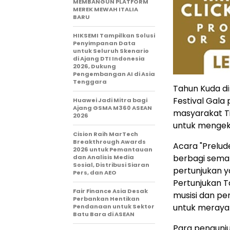
MEMBANGUN PLATFORM
MEREK MEWAH ITALIA
BARU
HIKSEMI Tampilkan Solusi
Penyimpanan Data
untuk Seluruh Skenario
di Ajang DTI Indonesia
2026, Dukung
Pengembangan AI di Asia
Tenggara
Tahun Kuda di
Festival Gala
Huawei Jadi Mitra bagi
Ajang GSMA M360 ASEAN
masyarakat Ti
2026
untuk mengek
Cision Raih MarTech
Breakthrough Awards
Acara "Prelude
2026 untuk Pemantauan
berbagi sema
dan Analisis Media
Sosial, Distribusi Siaran
pertunjukan y
Pers, dan AEO
Pertunjukan T
Fair Finance Asia Desak
musisi dan pe
Perbankan Hentikan
untuk meraya
Pendanaan untuk Sektor
Batu Bara di ASEAN
Para pengunj