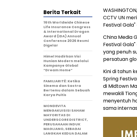
WASHINGTON
Berita Terkait
CCTV UN meri
16th Worldwide Chinese
Festival Gala
Life Insurance Congress
& International Dragon
Award (IDA) Annual
China Media 
Conference 2026 Resmi
Festival Gala
Digelar
yang penuh su
Himel Hadirkan Visi
persatuan glo
Hunian Modern melalui
Kampanye Global
“Dream Home”
Kini di tahun 
Spring Festiva
FAMILIARITÉ: Ketika
di Midtown M
Sinema dan Sastra
Bertemu dalam Sebuah
mewakili Tio
Karya Puitis
menyentuh ha
MONDEVITA
sama internas
MENGAKUISISI SAHAM
MAYORITAS DI
UNDERSCORE DISTRICT,
PERUSAHAAN INDUK
MAGLIANO, SEBAGAI
LANGKAH KEDUA DALAM