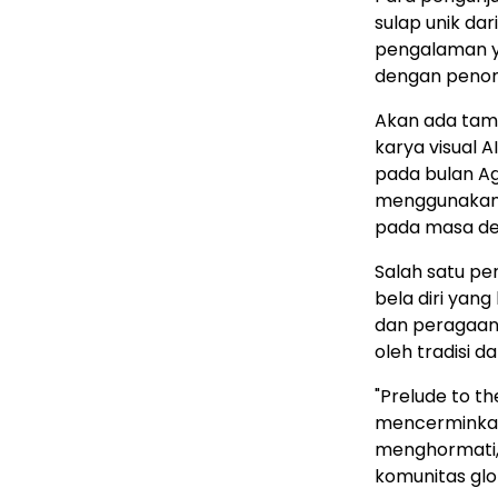
sulap unik da
pengalaman ya
dengan penon
Akan ada tamp
karya visual A
pada bulan Ag
menggunakan A
pada masa de
Salah satu pe
bela diri yang
dan peragaan 
oleh tradisi da
"Prelude to th
mencerminkan
menghormati,
komunitas glo