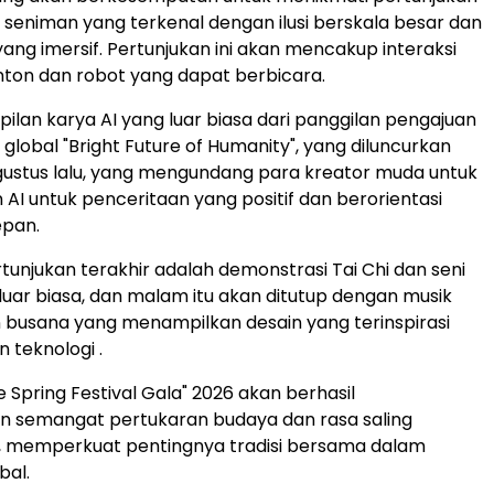
ri seniman yang terkenal dengan ilusi berskala besar dan
ng imersif. Pertunjukan ini akan mencakup interaksi
ton dan robot yang dapat berbicara.
ilan karya AI yang luar biasa dari panggilan pengajuan
I global "Bright Future of Humanity", yang diluncurkan
ustus lalu, yang mengundang para kreator muda untuk
I untuk penceritaan yang positif dan berorientasi
pan.
rtunjukan terakhir adalah demonstrasi Tai Chi dan seni
 luar biasa, dan malam itu akan ditutup dengan musik
busana yang menampilkan desain yang terinspirasi
n teknologi .
e Spring Festival Gala" 2026 akan berhasil
 semangat pertukaran budaya dan rasa saling
 memperkuat pentingnya tradisi bersama dalam
bal.