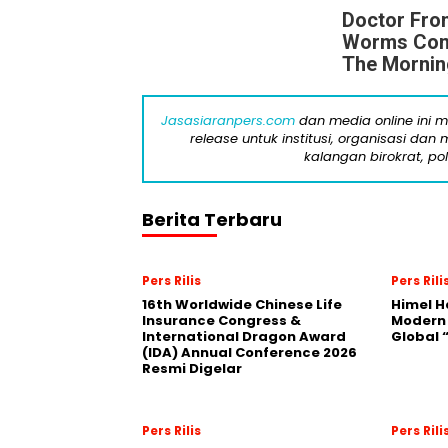
Doctor Fro
Worms Come
The Mornin
Jasasiaranpers.com
dan media online ini 
release untuk institusi, organisasi da
kalangan birokrat, pol
Berita Terbaru
Pers Rilis
Pers Rili
16th Worldwide Chinese Life
Himel H
Insurance Congress &
Modern
International Dragon Award
Global
(IDA) Annual Conference 2026
Resmi Digelar
Pers Rilis
Pers Rili