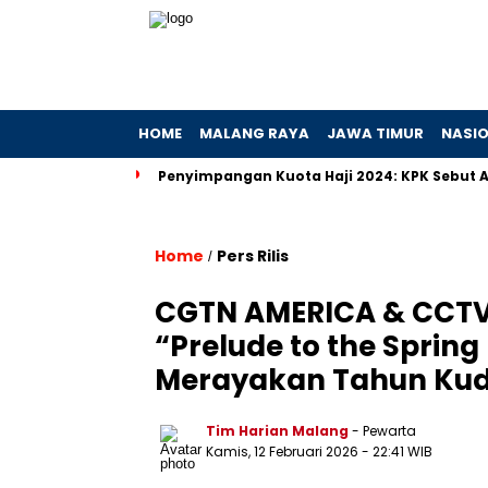
HOME
MALANG RAYA
JAWA TIMUR
NASI
an Hibah
Penyimpangan Kuota Haji 2024: KPK Sebut Ada Prak
Home
Pers Rilis
/
CGTN AMERICA & CCT
“Prelude to the Spring
Merayakan Tahun Ku
Tim Harian Malang
- Pewarta
Kamis, 12 Februari 2026
- 22:41 WIB