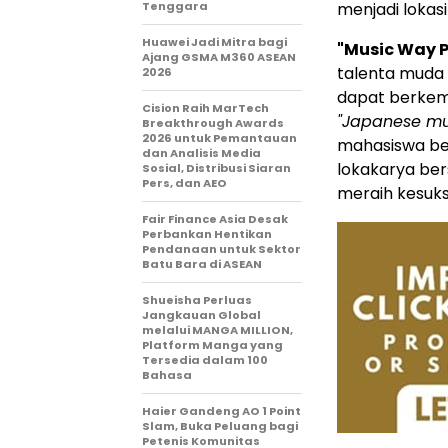
Tenggara
menjadi lokasi
Huawei Jadi Mitra bagi
"Music Way P
Ajang GSMA M360 ASEAN
talenta muda
2026
dapat berkemb
Cision Raih MarTech
"Japanese mus
Breakthrough Awards
2026 untuk Pemantauan
mahasiswa ber
dan Analisis Media
lokakarya ber
Sosial, Distribusi Siaran
Pers, dan AEO
meraih kesuks
Fair Finance Asia Desak
Perbankan Hentikan
Pendanaan untuk Sektor
Batu Bara di ASEAN
Shueisha Perluas
Jangkauan Global
melalui MANGA MILLION,
Platform Manga yang
Tersedia dalam 100
Bahasa
Haier Gandeng AO 1 Point
Slam, Buka Peluang bagi
Petenis Komunitas