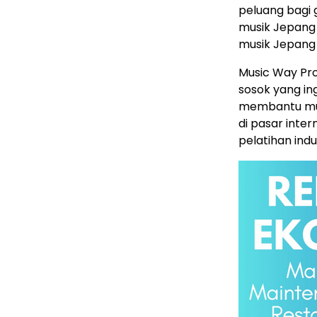
peluang bagi
musik Jepang
musik Jepang d
Music Way Pr
sosok yang in
membantu mus
di pasar inte
pelatihan ind