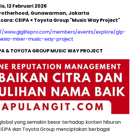
s, 12 Februari 2026
 Brotherhood, Gunawarman, Jakarta
ara: CEIPA × Toyota Group "Music Way Project"
://www.giglifepro.com/members/events/explore/glp-
nesia-mixer-music-way-project
PA & TOYOTA GROUP MUSIC WAY PROJECT
 global yang semakin besar terhadap konten hiburan
 CEIPA dan Toyota Group menciptakan berbagai