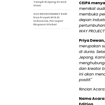
Tampil di Ajang Grand
CEIPA meny
Slam
memikat audi
membuka pel
SUS ENVIRONMENT Raih
Dua Proyek WtE di
depan indust
Indonesia, Percepat
Ekspansi Global
pertumbuhan 
WAY PROJECT"
Priya Dewan,
merupakan sa
di dunia. Sel
Jepang. Kami 
menghubungka
dan kreator b
ini akan men
positif."
Rincian Acara:
Nama Acara: 
Edition