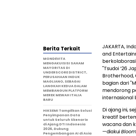
JAKARTA, Indo
Berita Terkait
and Entertain
MONDEVITA
berkolaborasi
MENGAKUISISI SAHAM
"Tsudoi ’26 Ja
MAYORITAS DI
UNDERSCORE DISTRICT,
Brotherhood, 
PERUSAHAAN INDUK
MAGLIANO, SEBAGAI
bagian dari "M
LANGKAH KEDUA DALAM
mendorong pe
MEMBANGUN PLATFORM
MEREK MEWAH ITALIA
internasional 
BARU
Di ajang ini,
HIKSEMI Tampilkan Solusi
Penyimpanan Data
kreatif bert
untuk Seluruh Skenario
wacana dan k
di Ajang DTI Indonesia
2026, Dukung
—diakui
Bloom
Pengembangan AI di Asia