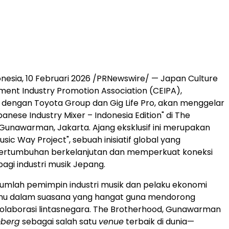
nesia, 10 Februari 2026 /PRNewswire/ — Japan Culture
ment Industry Promotion Association (CEIPA),
 dengan Toyota Group dan Gig Life Pro, akan menggelar
panese Industry Mixer – Indonesia Edition" di The
Gunawarman, Jakarta. Ajang eksklusif ini merupakan
usic Way Project", sebuah inisiatif global yang
rtumbuhan berkelanjutan dan memperkuat koneksi
bagi industri musik Jepang.
 sejumlah pemimpin industri musik dan pelaku ekonomi
emu dalam suasana yang hangat guna mendorong
olaborasi lintasnegara. The Brotherhood, Gunawarman
berg
sebagai salah satu
venue
terbaik di dunia—