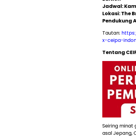
Jadwal: Kami
Lokasi: The
Pendukung Ac
Tautan:
https
x-ceipa-indo
Tentang CEI
Seiring minat
asal Jepang,