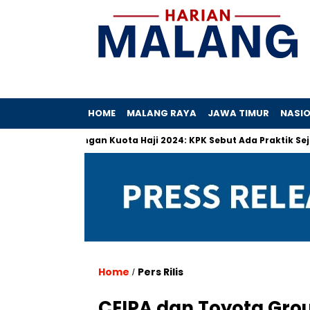
HOME
MALANG RAYA
JAWA TIMUR
NASI
enyimpangan Kuota Haji 2024: KPK Sebut Ada Praktik Sejak Dulu
Home
Pers Rilis
/
CEIPA dan Toyota Grou