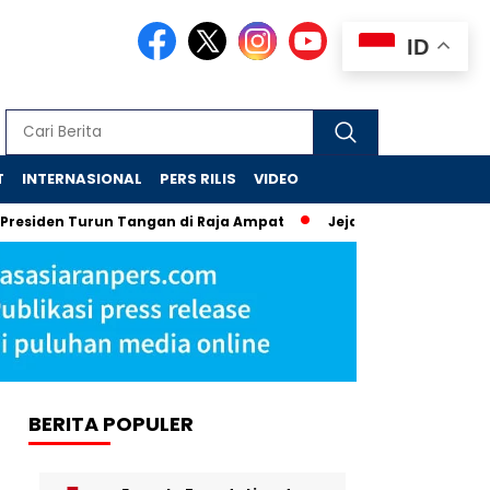
ID
T
INTERNASIONAL
PERS RILIS
VIDEO
Turun Tangan di Raja Ampat
Jejak Skandal Chromebook: Tig
BERITA POPULER