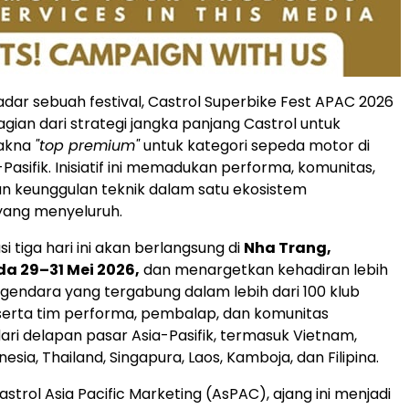
kadar sebuah festival, Castrol Superbike Fest APAC 2026
ian dari strategi jangka panjang Castrol untuk
akna
"top premium"
untuk kategori sepeda motor di
asifik. Inisiatif ini memadukan performa, komunitas,
an keunggulan teknik dalam satu ekosistem
ang menyeluruh.
i tiga hari ini akan berlangsung di
Nha Trang,
a 29–31 Mei 2026,
dan menargetkan kehadiran lebih
ngendara yang tergabung dalam lebih dari 100 klub
serta tim performa, pembalap, dan komunitas
ri delapan pasar Asia-Pasifik, termasuk Vietnam,
nesia, Thailand, Singapura, Laos, Kamboja, dan Filipina.
astrol Asia Pacific Marketing (AsPAC), ajang ini menjadi