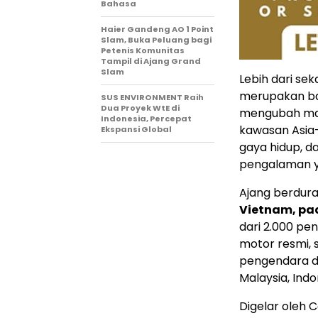
Bahasa
Haier Gandeng AO 1 Point
Slam, Buka Peluang bagi
Petenis Komunitas
Tampil di Ajang Grand
Slam
Lebih dari se
merupakan bag
SUS ENVIRONMENT Raih
Dua Proyek WtE di
mengubah m
Indonesia, Percepat
kawasan Asia-P
Ekspansi Global
gaya hidup, d
pengalaman y
Ajang berduras
Vietnam, pad
dari 2.000 pe
motor resmi, 
pengendara da
Malaysia, Indo
Digelar oleh C