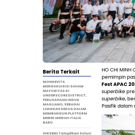
HO CHI MINH C
Berita Terkait
pemimpin pas
MONDEVITA
Fest APAC 2
MENGAKUISISI SAHAM
superbike
pre
MAYORITAS DI
UNDERSCORE DISTRICT,
superbike
, be
PERUSAHAAN INDUK
MAGLIANO, SEBAGAI
Pasifik dalam
LANGKAH KEDUA DALAM
MEMBANGUN PLATFORM
MEREK MEWAH ITALIA
BARU
HIKSEMI Tampilkan Solusi