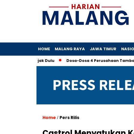
HOME
MALANG RAYA
JAWA TIMUR
NASI
raktik Sejak Dulu
Dosa-Dosa 4 Perusahaan Tambang yang M
Home
Pers Rilis
/
Castrol Menyatukan K