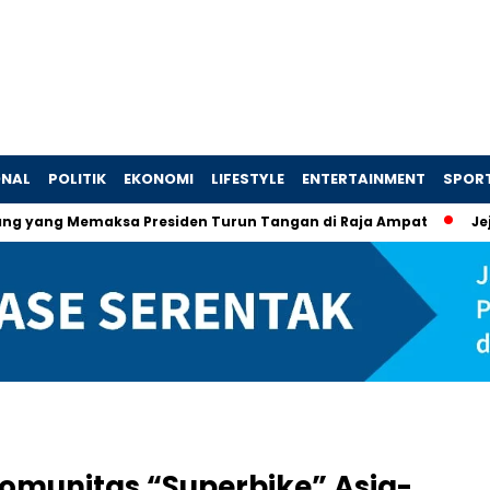
ONAL
POLITIK
EKONOMI
LIFESTYLE
ENTERTAINMENT
SPOR
emaksa Presiden Turun Tangan di Raja Ampat
Jejak Skand
omunitas “Superbike” Asia-