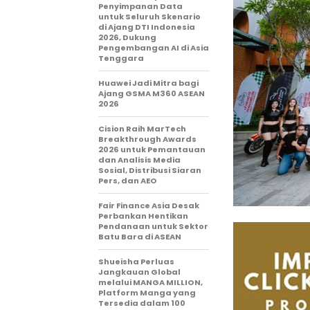
Penyimpanan Data
untuk Seluruh Skenario
di Ajang DTI Indonesia
2026, Dukung
Pengembangan AI di Asia
Tenggara
Huawei Jadi Mitra bagi
Ajang GSMA M360 ASEAN
2026
Cision Raih MarTech
Breakthrough Awards
2026 untuk Pemantauan
dan Analisis Media
Sosial, Distribusi Siaran
Pers, dan AEO
Fair Finance Asia Desak
Perbankan Hentikan
Pendanaan untuk Sektor
Batu Bara di ASEAN
Shueisha Perluas
Jangkauan Global
melalui MANGA MILLION,
Platform Manga yang
Tersedia dalam 100