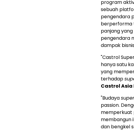
program aktiv
sebuah platf
pengendara pr
berperforma t
panjang yang 
pengendara me
dampak bisnis
"Castrol Supe
hanya satu ka
yang mempert
terhadap
sup
Castrol Asia 
"Budaya
super
passion. Deng
memperkuat p
membangun ik
dan bengkel s