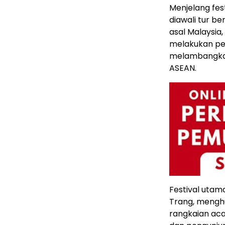
Menjelang fes
diawali tur b
asal Malaysia,
melakukan per
melambangkan
ASEAN.
Festival utama
Trang, menghu
rangkaian aca