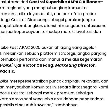
asi utama dari
Castrol Superbike ASPAC Alliance
—
orm regional yang menghubungkan komunitas
emium, mitra layanan ahli, dan portofolio produk
inggi Castrol. Dirancang sebagai gerakan jangka
dapat dikembangkan, aliansi ini mengubah antusiasme
njadi kepercayaan terhadap merek, loyalitas, dan
.
rbike Fest APAC 2026 bukanlah ajang yang digelar
li, melainkan sebuah platform strategis jangka panjang
emukan performa dan manusia melalui kegemaran
erbike
," ujar
Victor Cheong,
Marketing Director
,
Pacific
.
bike
merepresentasikan puncak aspirasi, rekayasa, dan
an menyatukan komunitas ini secara lintasnegara, kami
osisi Castrol sebagai merek premium sekaligus
atan emosional yang lebih erat dengan pengendara
pesialis di seluruh kawasan," tambahnya.