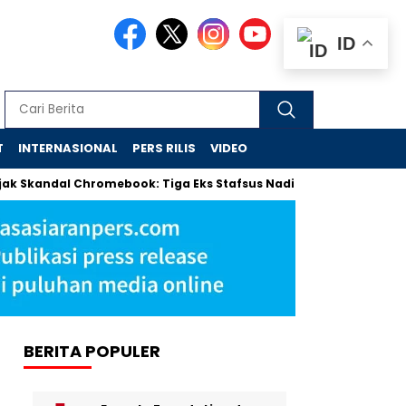
ID
T
INTERNASIONAL
PERS RILIS
VIDEO
al Chromebook: Tiga Eks Stafsus Nadiem Diselidiki Jaksa, Rp9,9 T
BERITA POPULER