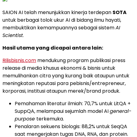
SAION AI telah menunjukkan kinerja terdepan
SOTA
untuk berbagai tolok ukur AI di bidang ilmu hayati,
membuktikan kemampuannya sebagai sistem
AI
Scientist
.
Hasil utama yang dicapai antara lain:
Rilisbisnis.com
mendukung program publikasi press
release di media khusus ekonomi & bisnis untuk
memulihankan citra yang kurang baik ataupun untuk
meningkatan reputasi para pebisnis/entrepreneur,
korporasi, institusi ataupun merek/brand produk.
Pemahaman literatur ilmiah: 70,7% untuk LitQA +
SuppQA, melampaui sejumlah model AI
general-
purpose
terkemuka.
Penalaran sekuens biologis: 88,2% untuk SeqQA
saat mengerjakan tugas DNA, RNA, dan protein.