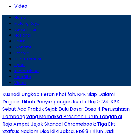
Video
Home
Malang Raya
Jawa Timur
Nasional
Politik
Ekonomi
Lifestyle
Entertainment
Sport
Internasional
Pers Rilis
Video
Kusnadi Ungkap Peran Khofifah, KPK Siap Dalami
Dugaan Hibah
Penyimpangan Kuota Haji 2024: KPK
Sebut Ada Praktik Sejak Dulu
Dosa-Dosa 4 Perusahaan
Tambang yang Memaksa Presiden Turun Tangan di
Raja Ampat
Jejak Skandal Chromebook: Tiga Eks
Stafsus Nadiem Diselidiki Jaksa, Rp9,9 Triliun Jadi