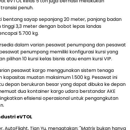
wat eVTOL kelas 5 ton juga berhasil melakukan
ransisi penuh.
i bentang sayap sepanjang 20 meter, panjang badan
an tinggi 3,3 meter dengan bobot lepas landas
capai 5.700 kg.
tersedia dalam varian pesawat penumpang dan pesawat
 pesawat penumpang memiliki konfigurasi kursi yang
an pilihan 10 kursi kelas bisnis atau enam kursi VIP.
arian pesawat kargo menggunakan sistem tenaga
n kapasitas muatan maksimum 1.500 kg. Pesawat ini
ntu depan berukuran besar yang dapat dibuka ke depan
muat dua kontainer kargo udara berstandar AKE
ngkatkan efisiensi operasional untuk pengangkutan
n.
dustri eVTOL
r
, AutoFlight, Tian Yu, mengatakan: "
Matrix
bukan hanya