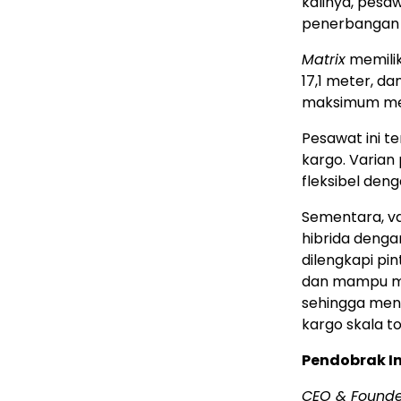
kalinya, pesa
penerbangan t
Matrix
memilik
17,1 meter, d
maksimum men
Pesawat ini 
kargo. Varian
fleksibel deng
Sementara, v
hibrida denga
dilengkapi pi
dan mampu me
sehingga meni
kargo skala to
Pendobrak In
CEO & Founde