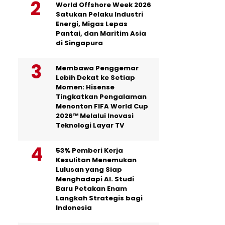
World Offshore Week 2026
Satukan Pelaku Industri
Energi, Migas Lepas
Pantai, dan Maritim Asia
di Singapura
Membawa Penggemar
Lebih Dekat ke Setiap
Momen: Hisense
Tingkatkan Pengalaman
Menonton FIFA World Cup
2026™ Melalui Inovasi
Teknologi Layar TV
53% Pemberi Kerja
Kesulitan Menemukan
Lulusan yang Siap
Menghadapi AI. Studi
Baru Petakan Enam
Langkah Strategis bagi
Indonesia