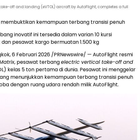
al take-off and landing (eVTOL) aircraft by AutoFlight, completes a full
 membuktikan kemampuan terbang transisi penuh
ang inovatif ini tersedia dalam varian 10 kursi
dan pesawat kargo bermuatan 1.500 kg
kok, 6 Februari 2026 /PRNewswire/ — AutoFlight resmi
Matrix
, pesawat terbang
electric vertical take-off and
) kelas 5 ton pertama di dunia. Pesawat ini menggelar
yang menunjukkan kemampuan terbang transisi penuh
ji coba dengan ruang udara rendah milik AutoFlight.