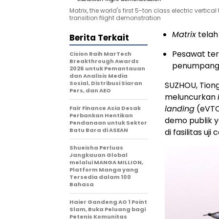
Matrix, the world's first 5-ton class electric vertic
transition flight demonstration
Matrix
telah
Berita Terkait
Pesawat terb
Cision Raih MarTech
Breakthrough Awards
penumpang 
2026 untuk Pemantauan
dan Analisis Media
Sosial, Distribusi Siaran
SUZHOU, Tiong
Pers, dan AEO
meluncurkan
landing
(eVTOL
Fair Finance Asia Desak
Perbankan Hentikan
demo publik 
Pendanaan untuk Sektor
Batu Bara di ASEAN
di fasilitas u
Shueisha Perluas
Jangkauan Global
melalui MANGA MILLION,
Platform Manga yang
Tersedia dalam 100
Bahasa
Haier Gandeng AO 1 Point
Slam, Buka Peluang bagi
Petenis Komunitas