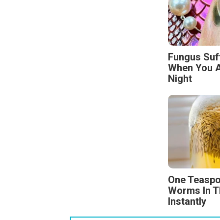
Fungus Suf
When You A
Night
One Teaspo
Worms In T
Instantly