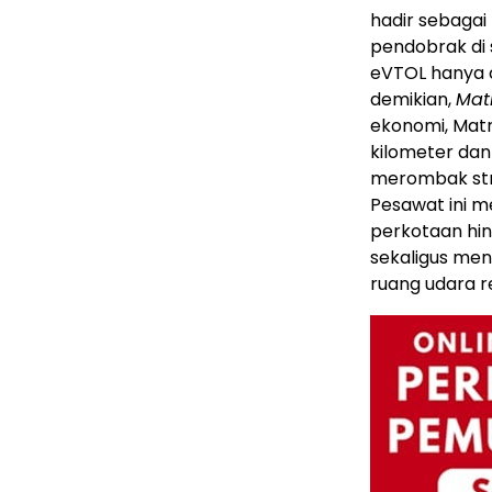
hadir sebagai
pendobrak di
eVTOL hanya 
demikian,
Matr
ekonomi, Matr
kilometer dan
merombak stru
Pesawat ini m
perkotaan hi
sekaligus me
ruang udara r