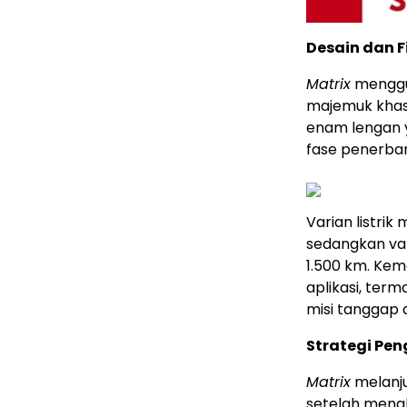
Desain dan 
Matrix
menggu
majemuk khas 
enam lengan y
fase penerba
Varian listri
sedangkan var
1.500 km. Ke
aplikasi, term
misi tanggap 
Strategi Pe
Matrix
melanju
setelah meng