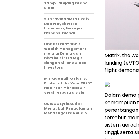
Tampil di Ajang Grand
Slam
SUS ENVIRONMENT Raih
Dua Proyek WtE di
Indonesia, Percepat
Ekspansi Global
UOB Perkuat Bisnis
Wealth Management
melalui Kemitraan
Matrix, the wo
Distribusi Strategis
landing (eVTOL
dengan Allianz Global
Investors
flight demons
Mitrade Raih Gelar “AI
Broker of the Year 2026”,
Hadirkan MitradeGPT
Versi Terbaru di Asia
Dalam demo p
kemampuan terb
UNISOC Lyric Audio:
Mengubah Pengalaman
penerbangan j
Mendengarkan Audio
tersebut memb
sistem aerodi
tinggi, serta