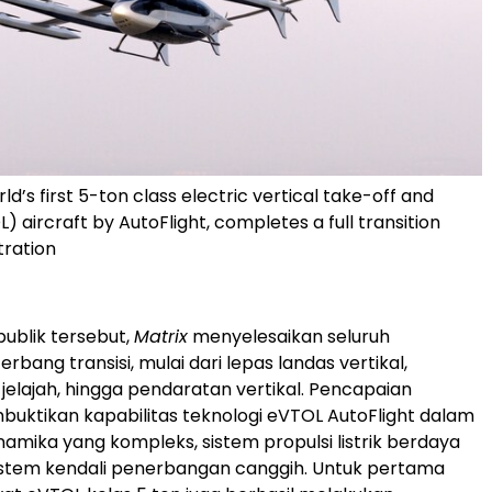
rld’s first 5-ton class electric vertical take-off and
) aircraft by AutoFlight, completes a full transition
tration
ublik tersebut,
Matrix
menyelesaikan seluruh
ang transisi, mulai dari lepas landas vertikal,
elajah, hingga pendaratan vertikal. Pencapaian
uktikan kapabilitas teknologi eVTOL AutoFlight dalam
namika yang kompleks, sistem propulsi listrik berdaya
 sistem kendali penerbangan canggih. Untuk pertama