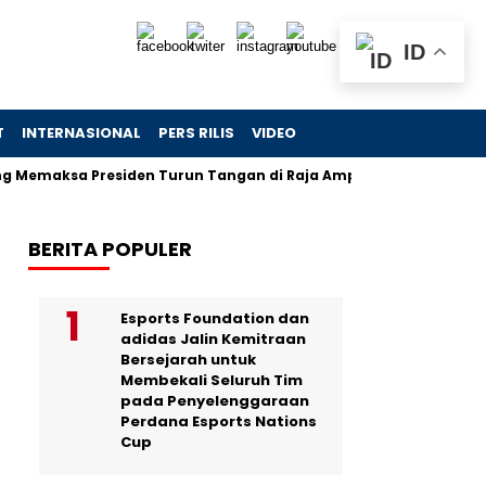
ID
T
INTERNASIONAL
PERS RILIS
VIDEO
sa Presiden Turun Tangan di Raja Ampat
Jejak Skandal Ch
BERITA POPULER
Esports Foundation dan
adidas Jalin Kemitraan
Bersejarah untuk
Membekali Seluruh Tim
pada Penyelenggaraan
Perdana Esports Nations
Cup