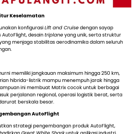
Fitur Keselamatan
nakan konfigurasi
Lift and Cruise
dengan sayap
AutoFlight, desain
triplane
yang unik, serta struktur
ang menjaga stabilitas aerodinamika dalam seluruh
ngan.
k murni memiliki jangkauan maksimum hingga 250 km,
ian hibrida-listrik mampu menempuh jarak hingga
mampuan ini membuat Matrix cocok untuk berbagai
asuk perjalanan regional, operasi logistik berat, serta
darurat berskala besar.
ngembangan AutoFlight
tkan strategi pengembangan produk AutoFlight,
hadirkan
Great White Shark
untuk aplikasi industri,