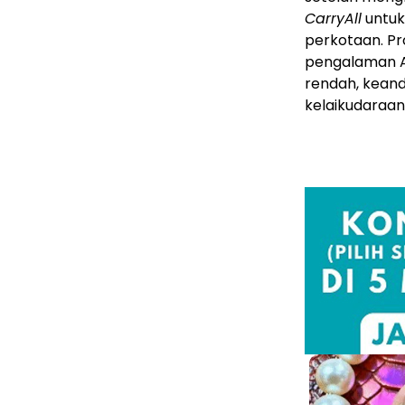
CarryAll
untuk
perkotaan. P
pengalaman Au
rendah, keand
kelaikudaraan