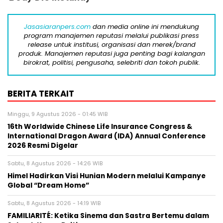
Jasasiaranpers.com
dan media online ini mendukung
program manajemen reputasi melalui publikasi press
release untuk institusi, organisasi dan merek/brand
produk. Manajemen reputasi juga penting bagi kalangan
birokrat, politisi, pengusaha, selebriti dan tokoh publik.
BERITA TERKAIT
Minggu, 9 Agustus 2026 - 01:45 WIB
16th Worldwide Chinese Life Insurance Congress &
International Dragon Award (IDA) Annual Conference
2026 Resmi Digelar
Sabtu, 8 Agustus 2026 - 14:26 WIB
Himel Hadirkan Visi Hunian Modern melalui Kampanye
Global “Dream Home”
Sabtu, 8 Agustus 2026 - 14:19 WIB
FAMILIARITÉ: Ketika Sinema dan Sastra Bertemu dalam