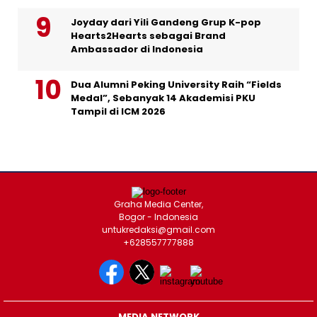
Joyday dari Yili Gandeng Grup K-pop
Hearts2Hearts sebagai Brand
Ambassador di Indonesia
Dua Alumni Peking University Raih “Fields
Medal”, Sebanyak 14 Akademisi PKU
Tampil di ICM 2026
Graha Media Center,
Bogor - Indonesia
untukredaksi@gmail.com
+628557777888
MEDIA NETWORK