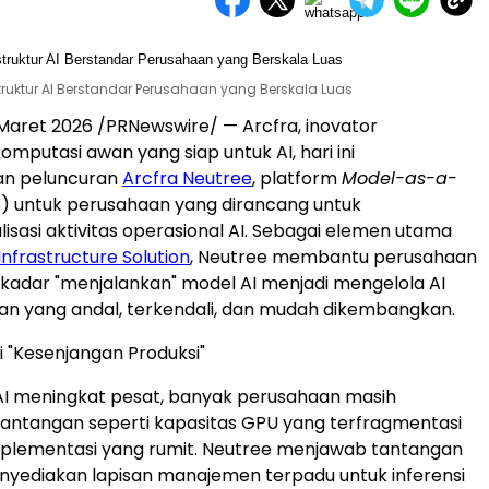
truktur AI Berstandar Perusahaan yang Berskala Luas
Maret 2026 /PRNewswire/ — Arcfra, inovator
komputasi awan yang siap untuk AI, hari ini
n peluncuran
Arcfra Neutree
, platform
Model-as-a-
 untuk perusahaan yang dirancang untuk
lisasi aktivitas operasional AI. Sebagai elemen utama
Infrastructure Solution
, Neutree membantu perusahaan
sekadar "menjalankan" model AI menjadi mengelola AI
an yang andal, terkendali, dan mudah dikembangkan.
 "Kesenjangan Produksi"
AI meningkat pesat, banyak perusahaan masih
antangan seperti kapasitas GPU yang terfragmentasi
mplementasi yang rumit. Neutree menjawab tantangan
nyediakan lapisan manajemen terpadu untuk inferensi