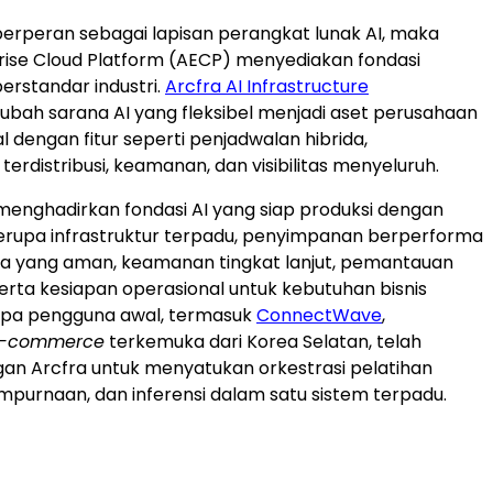
berperan sebagai lapisan perangkat lunak AI, maka
rise Cloud Platform (AECP) menyediakan fondasi
berstandar industri.
Arcfra AI Infrastructure
bah sarana AI yang fleksibel menjadi aset perusahaan
 dengan fitur seperti penjadwalan hibrida,
erdistribusi, keamanan, dan visibilitas menyeluruh.
 menghadirkan fondasi AI yang siap produksi dengan
erupa infrastruktur terpadu, penyimpanan berperforma
data yang aman, keamanan tingkat lanjut, pemantauan
erta kesiapan operasional untuk kebutuhan bisnis
apa pengguna awal, termasuk
ConnectWave
,
-commerce
terkemuka dari Korea Selatan, telah
an Arcfra untuk menyatukan orkestrasi pelatihan
purnaan, dan inferensi dalam satu sistem terpadu.