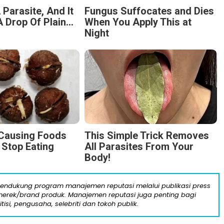
 Parasite, And It
Fungus Suffocates and Dies
 Drop Of Plain...
When You Apply This at
Night
-Causing Foods
This Simple Trick Removes
 Stop Eating
All Parasites From Your
Body!
mendukung program manajemen reputasi melalui publikasi press
n merek/brand produk. Manajemen reputasi juga penting bagi
itisi, pengusaha, selebriti dan tokoh publik.