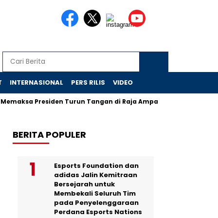
T
INTERNASIONAL
PERS RILIS
VIDEO
a Presiden Turun Tangan di Raja Ampat
Jejak Skandal Chr
BERITA POPULER
Esports Foundation dan
adidas Jalin Kemitraan
Bersejarah untuk
Membekali Seluruh Tim
pada Penyelenggaraan
Perdana Esports Nations