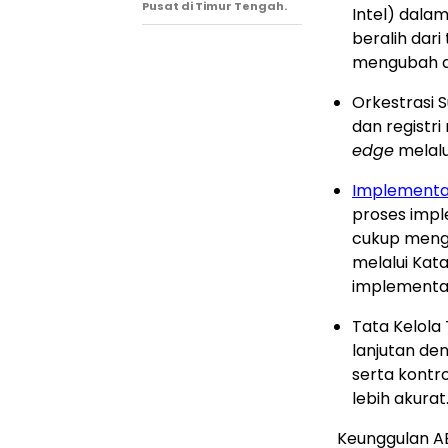
Pusat di Timur Tengah.
Intel) dala
beralih dari
mengubah ar
Orkestrasi 
dan registri
edge
melalu
Implementas
proses impl
cukup meng
melalui Kat
implementas
Tata Kelola
lanjutan d
serta kontr
lebih akurat
Keunggulan AEC