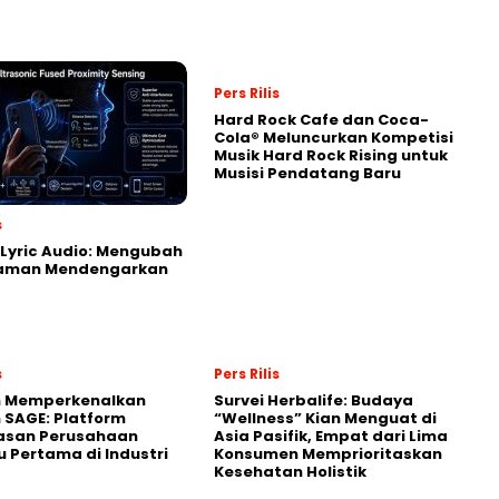
Pers Rilis
Hard Rock Cafe dan Coca-
Cola® Meluncurkan Kompetisi
Musik Hard Rock Rising untuk
Musisi Pendatang Baru
s
Lyric Audio: Mengubah
aman Mendengarkan
s
Pers Rilis
n Memperkenalkan
Survei Herbalife: Budaya
 SAGE: Platform
“Wellness” Kian Menguat di
asan Perusahaan
Asia Pasifik, Empat dari Lima
 Pertama di Industri
Konsumen Memprioritaskan
Kesehatan Holistik