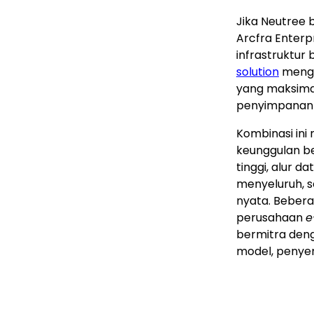
Jika Neutree 
Arcfra Enterp
infrastruktur 
solution
mengu
yang maksimal
penyimpanan t
Kombinasi ini
keunggulan b
tinggi, alur 
menyeluruh, s
nyata. Beber
perusahaan
e
bermitra deng
model, penyem