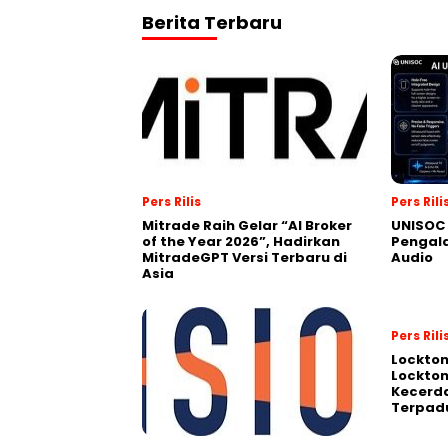
Berita Terbaru
Pers Rilis
Pers Rili
Mitrade Raih Gelar “AI Broker
UNISOC 
of the Year 2026”, Hadirkan
Pengal
MitradeGPT Versi Terbaru di
Audio
Asia
Pers Rili
Lockto
Lockton
Kecerd
Terpadu