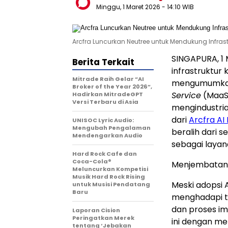
Minggu, 1 Maret 2026
- 14:10 WIB
Arcfra Luncurkan Neutree untuk Mendukung Infras
SINGAPURA, 1 
Berita Terkait
infrastruktur 
Mitrade Raih Gelar “AI
mengumumka
Broker of the Year 2026”,
Service
(MaaS)
Hadirkan MitradeGPT
Versi Terbaru di Asia
mengindustria
dari
Arcfra AI 
UNISOC Lyric Audio:
Mengubah Pengalaman
beralih dari 
Mendengarkan Audio
sebagai layan
Hard Rock Cafe dan
Coca-Cola®
Menjembatani
Meluncurkan Kompetisi
Musik Hard Rock Rising
Meski adopsi 
untuk Musisi Pendatang
Baru
menghadapi t
dan proses i
Laporan Cision
Peringatkan Merek
ini dengan me
tentang ‘Jebakan