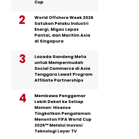
Cup
World Offshore Week 2026
Satukan Pelaku Industri
Energi, Migas Lepas
Pantai, dan Maritim Asia
di Singapura
Lazada Gandeng Meta
untuk Mempermudah
Social Commerce di Asia
Tenggara Lewat Program
Affiliate Partnerships
Membawa Penggemar
Lebih Dekat ke Setiap
Momen: Hisense
Tingkatkan Pengalaman
Menonton FIFA World Cup
2026™ Melalui Inovasi
Teknologi Layar TV