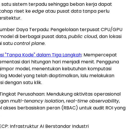
m satu sistem terpadu sehingga beban kerja dapat
 tahap riset ke
edge
atau pusat data tanpa perlu
sitektur.
Sumber Daya Terpadu: Pengelolaan terpusat CPU/GPU
 model di berbagai pusat data,
public cloud
, dan lokasi
i satu
control plane
.
i "Tanpa Kode" dalam Tiga Langkah
: Mempercepat
ementasi dari hitungan hari menjadi menit. Pengguna
impor model, menentukan kebutuhan komputasi
alog Model yang telah dioptimalkan, lalu melakukan
i dengan satu klik.
 Tingkat Perusahaan: Mendukung aktivitas operasional
engan
multi-tenancy isolation
,
real-time observability
,
ol akses berbasiskan peran (RBAC) untuk audit ROI yang
.
P: Infrastruktur AI Berstandar Industri