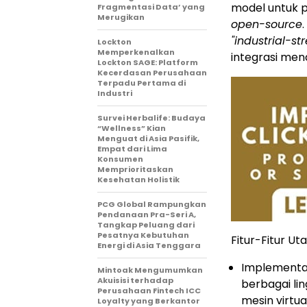
model untuk p
Fragmentasi Data’ yang
Merugikan
open-source
"industrial-st
Lockton
Memperkenalkan
integrasi men
Lockton SAGE: Platform
Kecerdasan Perusahaan
Terpadu Pertama di
Industri
Survei Herbalife: Budaya
“Wellness” Kian
Menguat di Asia Pasifik,
Empat dari Lima
Konsumen
Memprioritaskan
Kesehatan Holistik
PCG Global Rampungkan
Pendanaan Pra-Seri A,
Tangkap Peluang dari
Pesatnya Kebutuhan
Fitur-Fitur U
Energi di Asia Tenggara
Implementas
Mintoak Mengumumkan
Akuisisi terhadap
berbagai lin
Perusahaan Fintech ICC
mesin virtu
Loyalty yang Berkantor