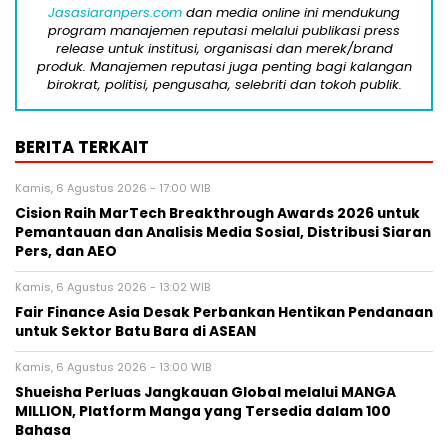
Jasasiaranpers.com
dan media online ini mendukung
program manajemen reputasi melalui publikasi press
release untuk institusi, organisasi dan merek/brand
produk. Manajemen reputasi juga penting bagi kalangan
birokrat, politisi, pengusaha, selebriti dan tokoh publik.
BERITA TERKAIT
Kamis, 6 Agustus 2026 - 17:00 WIB
Cision Raih MarTech Breakthrough Awards 2026 untuk
Pemantauan dan Analisis Media Sosial, Distribusi Siaran
Pers, dan AEO
Kamis, 6 Agustus 2026 - 13:02 WIB
Fair Finance Asia Desak Perbankan Hentikan Pendanaan
untuk Sektor Batu Bara di ASEAN
Kamis, 6 Agustus 2026 - 13:00 WIB
Shueisha Perluas Jangkauan Global melalui MANGA
MILLION, Platform Manga yang Tersedia dalam 100
Bahasa