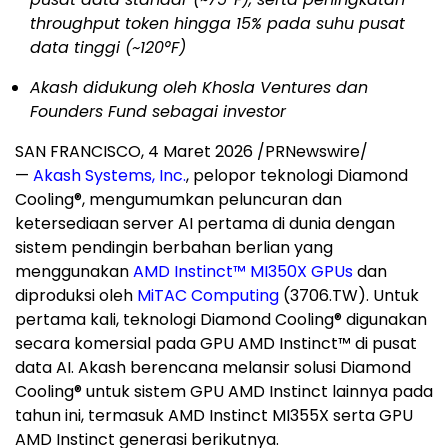
throughput token hingga 15% pada suhu pusat
data tinggi (~120°F)
Akash didukung oleh Khosla Ventures dan
Founders Fund sebagai investor
SAN FRANCISCO, 4 Maret 2026 /PRNewswire/
—
Akash Systems, Inc.
, pelopor teknologi Diamond
Cooling®, mengumumkan peluncuran dan
ketersediaan server AI pertama di dunia dengan
sistem pendingin berbahan berlian yang
menggunakan
AMD Instinct™ MI350X GPUs
dan
diproduksi oleh
MiTAC Computing
(3706.TW). Untuk
pertama kali, teknologi Diamond Cooling® digunakan
secara komersial pada GPU AMD Instinct™ di pusat
data AI. Akash berencana melansir solusi Diamond
Cooling® untuk sistem GPU AMD Instinct lainnya pada
tahun ini, termasuk AMD Instinct MI355X serta GPU
AMD Instinct generasi berikutnya.