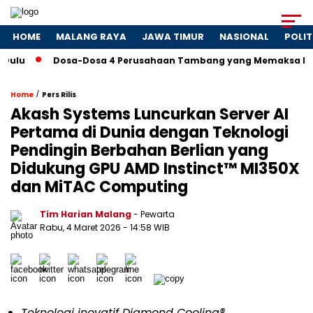
HOME
MALANG RAYA
JAWA TIMUR
NASIONAL
POLIT
Dosa-Dosa 4 Perusahaan Tambang yang Memaksa Presiden Tu
/
Home
Pers Rilis
Akash Systems Luncurkan Server AI
Pertama di Dunia dengan Teknologi
Pendingin Berbahan Berlian yang
Didukung GPU AMD Instinct™ MI350X
dan MiTAC Computing
Tim Harian Malang
- Pewarta
Rabu, 4 Maret 2026
- 14:58 WIB
Teknologi inovatif Diamond Cooling®