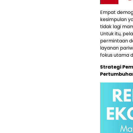
Empat demogr
kesimpulan ya
tidak lagi m
Untuk itu, pe
permintaan d
layanan pariwi
fokus utama d
Strategi Pe
Pertumbuhan