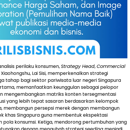
nalisis perilaku konsumen,
Strategy Head
,
Commercial
, Xiaohongshu, Lai Sisi, memperkenalkan strategi
a tahap bagi sektor pariwisata luar negeri Singapura
ertama, memanfaatkan keunggulan sebagai pelopor
gan mengembangkan matriks konten tersegmentasi
ibusi yang lebih tepat sasaran berdasarkan kelompok
ua, membangun persepsi merek dengan membangun
rek khas Singapura guna membentuk ekspektasi
n pola konsumsi. Ketiga, mendorong pertumbuhan yang
ntungkan dengan mengubah strategi
seeding
menjadi