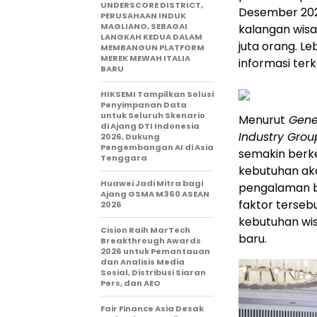
UNDERSCORE DISTRICT,
Desember 2025
PERUSAHAAN INDUK
MAGLIANO, SEBAGAI
kalangan wisa
LANGKAH KEDUA DALAM
juta orang. L
MEMBANGUN PLATFORM
MEREK MEWAH ITALIA
informasi terk
BARU
HIKSEMI Tampilkan Solusi
Penyimpanan Data
untuk Seluruh Skenario
Menurut
Gene
di Ajang DTI Indonesia
Industry Grou
2026, Dukung
Pengembangan AI di Asia
semakin berke
Tenggara
kebutuhan aka
Huawei Jadi Mitra bagi
pengalaman ba
Ajang GSMA M360 ASEAN
faktor terseb
2026
kebutuhan wi
Cision Raih MarTech
baru.
Breakthrough Awards
2026 untuk Pemantauan
dan Analisis Media
Sosial, Distribusi Siaran
Pers, dan AEO
Fair Finance Asia Desak