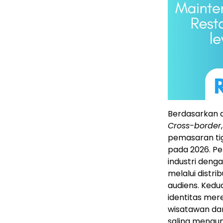
Berdasarkan a
Cross-border
pemasaran tig
pada 2026. P
industri den
melalui distr
audiens. Ked
identitas me
wisatawan da
saling mengu