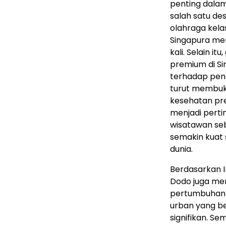
penting dalam
salah satu des
olahraga kela
Singapura memi
kali. Selain i
premium di S
terhadap peng
turut membuk
kesehatan prem
menjadi pert
wisatawan seb
semakin kuat 
dunia.
Berdasarkan I
Dodo juga m
pertumbuhan t
urban yang b
signifikan. S