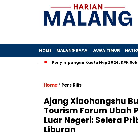
HOME
MALANG RAYA
JAWA TIMUR
NASI
gaan Hibah
Penyimpangan Kuota Haji 2024: KPK Sebut Ada Pr
Home
Pers Rilis
/
Ajang Xiaohongshu Bu
Tourism Forum Ubah P
Luar Negeri: Selera P
Liburan