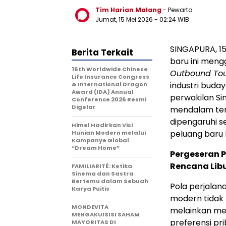
Tim Harian Malang
- Pewarta
Jumat, 15 Mei 2026
- 02:24 WIB
SINGAPURA, 15
Berita Terkait
baru ini meng
16th Worldwide Chinese
Outbound To
Life Insurance Congress
industri budaya
& International Dragon
Award (IDA) Annual
perwakilan Si
Conference 2026 Resmi
Digelar
mendalam ten
dipengaruhi se
Himel Hadirkan Visi
peluang baru b
Hunian Modern melalui
Kampanye Global
“Dream Home”
Pergeseran P
Rencana Lib
FAMILIARITÉ: Ketika
Sinema dan Sastra
Bertemu dalam Sebuah
Pola perjalan
Karya Puitis
modern tidak 
MONDEVITA
melainkan me
MENGAKUISISI SAHAM
preferensi pr
MAYORITAS DI