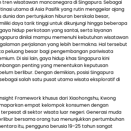
 tren wisatawan mancanegara di Singapura. Sebagai
tinasi utama di Asia Pasifik yang rutin menggelar ajang
s dunia dan pertunjukan hiburan berskala besar,
liki daya tarik tinggi untuk dikunjungi hingga beberapa
tu, gaya hidup perkotaan yang santai, serta layanan
ingapura dinilai mampu memenuhi kebutuhan wisatawan
alaman perjalanan yang lebih bermakna. Hal tersebut
a peluang besar bagi pengembangan pariwisata
ium. Di sisi lain, gaya hidup khas Singapura kini
imbangan penting yang menentukan keputusan
elum berlibur. Dengan demikian, posisi Singapura
sebagai salah satu pusat utama wisata eksploratif di
nsight Framework khusus dari Xiaohongshu, Kwong
emaparkan empat kelompok konsumen dengan
erpesat di sektor wisata luar negeri. Generasi muda
erlibur bersama orang tua menunjukkan pertumbuhan
ementara itu, pengguna berusia 19–25 tahun sangat