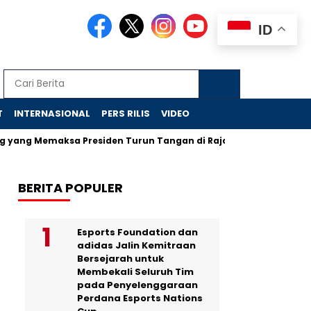
ID
T
INTERNASIONAL
PERS RILIS
VIDEO
maksa Presiden Turun Tangan di Raja Ampat
Jejak Skanda
BERITA POPULER
Esports Foundation dan
adidas Jalin Kemitraan
Bersejarah untuk
Membekali Seluruh Tim
pada Penyelenggaraan
Perdana Esports Nations