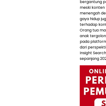
bergantung pa
meski konten 
menengah den
gaya hidup j
terhadap kont
Orang tua ma
anak tergolon
pada platform
dari perspekti
Insight Search
sepanjang 20