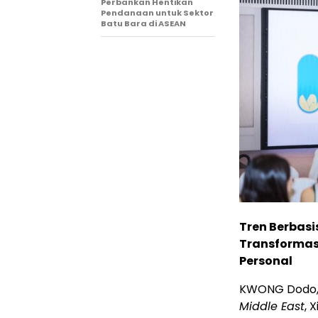
Perbankan Hentikan
Pendanaan untuk Sektor
Batu Bara di ASEAN
Tren Berbas
Transformasi
Personal
KWONG Dodo
Middle East
, 