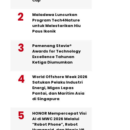
Cup
Maladewa Luncurkan
Program Tech4Nature
untuk Melestarikan Hiu
Paus Ikonik
Pemenang Stevie®
Awards for Technology
Excellence Tahunan
Ketiga Diumumkan
World Offshore Week 2026
Satukan Pelaku Industri
Energi, Migas Lepas
Pantai, dan Maritim Asia
di Singapura
HONOR Mempercepat Visi
AI di MWC 2026 Melalui
“Robot Phone”, Robot
Humanoid, dan Magic V6